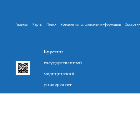
Главная
Карты
Поиск
Условия использования информации
Экстрен
Курский
государственный
медицинский
университет