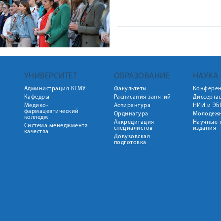
УНИВЕРСИТЕТ
ОБРАЗОВАНИЕ
НАУКА
Администрация КГМУ
Факультеты
Конфере
Кафедры
Расписания занятий
Диссерта
Медико-
Аспирантура
НИИ и ЭБ
фармацевтический
Ординатура
Молодежн
колледж
Аккредитация
Научные 
Система менеджмента
специалистов
издания
качества
Довузовская
подготовка