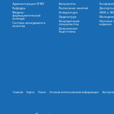
Администрация КГМУ
Факультеты
Конфере
Кафедры
Расписания занятий
Диссерта
Медико-
Аспирантура
НИИ и ЭБ
фармацевтический
Ординатура
Молодежн
колледж
Аккредитация
Научные 
Система менеджмента
специалистов
издания
качества
Довузовская
подготовка
Главная
Карты
Поиск
Условия использования информации
Экстрен