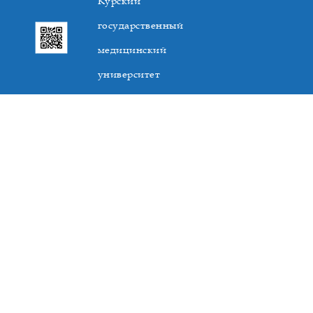
Курский
государственный
медицинский
университет