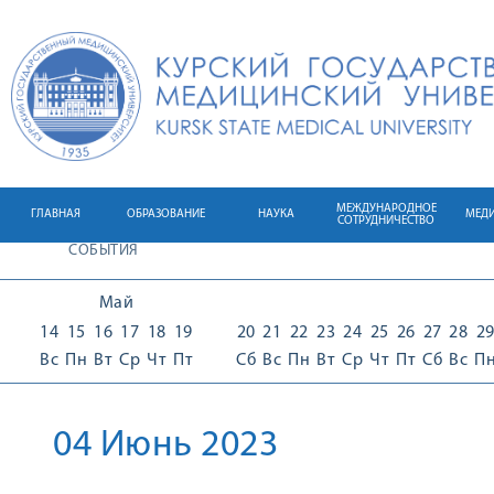
МЕЖДУНАРОДНОЕ
ГЛАВНАЯ
ОБРАЗОВАНИЕ
НАУКА
МЕД
СОТРУДНИЧЕСТВО
СОБЫТИЯ
Май
14
15
16
17
18
19
20
21
22
23
24
25
26
27
28
2
Вс
Пн
Вт
Ср
Чт
Пт
Сб
Вс
Пн
Вт
Ср
Чт
Пт
Сб
Вс
П
04 Июнь 2023