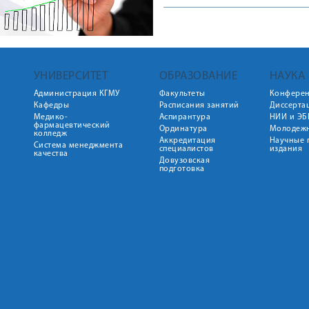
УНИВЕРСИТЕТ
ОБРАЗОВАНИЕ
НАУКА
Администрация КГМУ
Факультеты
Конфере
Кафедры
Расписания занятий
Диссерта
Медико-
Аспирантура
НИИ и ЭБ
фармацевтический
Ординатура
Молодежн
колледж
Аккредитация
Научные 
Система менеджмента
специалистов
издания
качества
Довузовская
подготовка