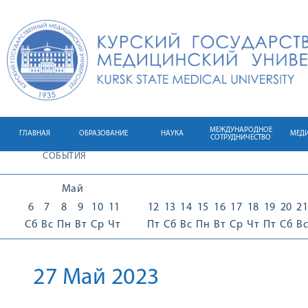
МЕЖДУНАРОДНОЕ
ГЛАВНАЯ
ОБРАЗОВАНИЕ
НАУКА
МЕД
СОТРУДНИЧЕСТВО
СОБЫТИЯ
Май
6
7
8
9
10
11
12
13
14
15
16
17
18
19
20
21
Сб
Вс
Пн
Вт
Ср
Чт
Пт
Сб
Вс
Пн
Вт
Ср
Чт
Пт
Сб
Вс
27 Май 2023