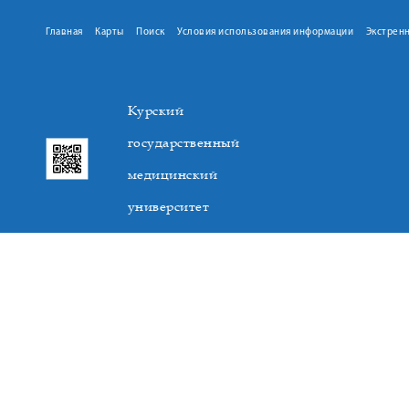
Главная
Карты
Поиск
Условия использования информации
Экстрен
Курский
государственный
медицинский
университет