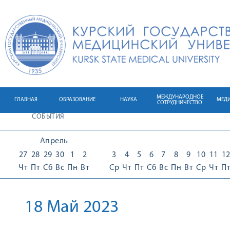
МЕЖДУНАРОДНОЕ
ГЛАВНАЯ
ОБРАЗОВАНИЕ
НАУКА
МЕД
СОТРУДНИЧЕСТВО
СОБЫТИЯ
Апрель
27
28
29
30
1
2
3
4
5
6
7
8
9
10
11
1
Чт
Пт
Сб
Вс
Пн
Вт
Ср
Чт
Пт
Сб
Вс
Пн
Вт
Ср
Чт
П
18 Май 2023