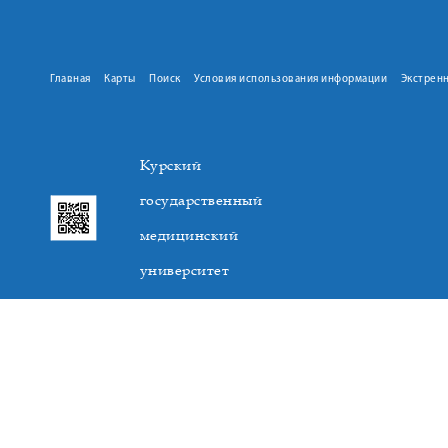
Главная
Карты
Поиск
Условия использования информации
Экстрен
Курский
государственный
медицинский
университет