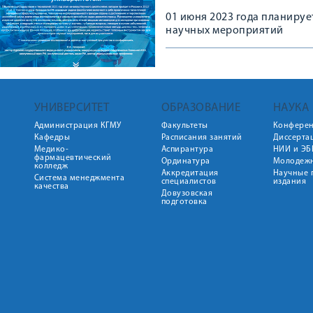
01 июня 2023 года планиру
научных мероприятий
УНИВЕРСИТЕТ
ОБРАЗОВАНИЕ
НАУКА
Администрация КГМУ
Факультеты
Конфере
Кафедры
Расписания занятий
Диссерта
Медико-
Аспирантура
НИИ и ЭБ
фармацевтический
Ординатура
Молодежн
колледж
Аккредитация
Научные 
Система менеджмента
специалистов
издания
качества
Довузовская
подготовка