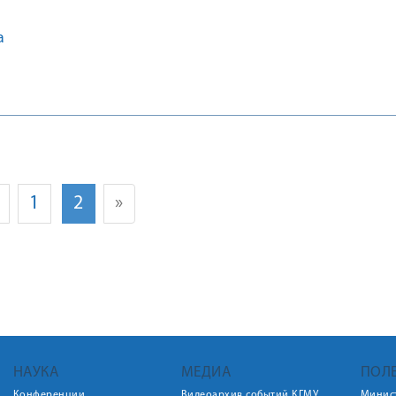
а
1
2
»
НАУКА
МЕДИА
ПОЛ
Конференции
Видеоархив событий КГМУ
Минис