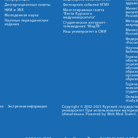
здрав
Диссертационные советы
Фотоархив событий КГМУ
Минист
НИИ и ЭБК
Многотиражная газета
высше
"Вести Курского
Молодежная наука
Росси
медуниверситета"
Научные периодические
Метод
Студенческое интернет-
издания
аккред
телевидение "МедТВ"
Минис
Наш университет в СМИ
Росси
Федер
«Росси
Научна
библио
Горяча
обеспе
социа
обуча
образ
орган
образ
Горяча
психо
студен
Онлай
study.
ии
Экстренная информация
Copyright © 2002-2025 Курский государс
университет При использовании материал
обязательна. Powered by Web Med Team©, 