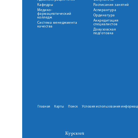
Кафедры
Расписания занятий
Медико-
Аспирантура
фармацевтический
Ординатура
колледж
Аккредитация
Система менеджмента
специалистов
качества
Довузовская
подготовка
Главная
Карты
Поиск
Условия использования информац
Курский