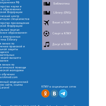
оохранения РФ
Библиотека
ерство науки и
го образования
йской Федерации
Library (ENG)
ический центр
итации специалистов
Визит в КГМУ
терство просвещения
йской Федерации
альный портал
йское образование»
Спорт в КГМУ
я электронная
тека Elibrary
я линия по
Досуг в КГМУ
чению правовой и
льной защиты
ющихся
овательных
изаций высшего
ования
я линия по
логической помощи
ческой молодежи
н обучение
kurskmed.com
твенный медицинский
ов сайта, ссылка
КГМУ в социальных сетях
Laravel