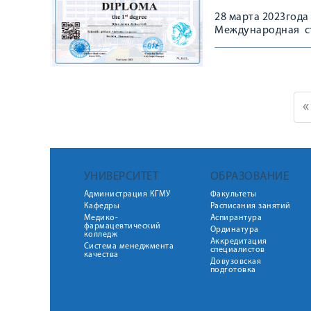
28 марта 2023года
Международная ст
«
УНИВЕРСИТЕТ
ОБРАЗОВАНИЕ
Администрация КГМУ
Факультеты
Кафедры
Расписания занятий
Медико-
Аспирантура
фармацевтический
Ординатура
колледж
Аккредитация
Система менеджмента
специалистов
качества
Довузовская
подготовка