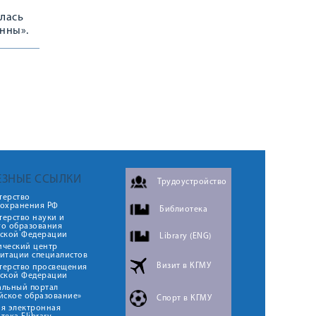
ялась
нны».
ЕЗНЫЕ ССЫЛКИ
Трудоустройство
терство
оохранения РФ
Библиотека
ерство науки и
го образования
йской Федерации
Library (ENG)
ический центр
итации специалистов
Визит в КГМУ
терство просвещения
йской Федерации
альный портал
йское образование»
Спорт в КГМУ
я электронная