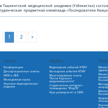
 в Ташкентской медицинской академии (Узбекистан) состо
уденческая предметная олимпиада «Последователи Авице
1
2
»
НАУКА
МЕДИА
ПОЛ
Конференции
Видеоархив событий КГМУ
Минис
здрав
Диссертационные советы
Фотоархив событий КГМУ
Минист
НИИ и ЭБК
Многотиражная газета
высше
"Вести Курского
Молодежная наука
Росси
медуниверситета"
Научные периодические
Метод
Студенческое интернет-
издания
аккред
телевидение "МедТВ"
Минис
Наш университет в СМИ
Росси
Федер
«Росси
Научна