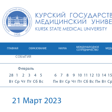
МЕЖДУНАРОДНОЕ
ГЛАВНАЯ
ОБРАЗОВАНИЕ
НАУКА
МЕД
СОТРУДНИЧЕСТВО
СОБЫТИЯ
Февраль
28
1
2
3
4
5
6
7
8
9
10
11
12
13
14
15
Вт
Ср
Чт
Пт
Сб
Вс
Пн
Вт
Ср
Чт
Пт
Сб
Вс
Пн
Вт
С
21 Март 2023