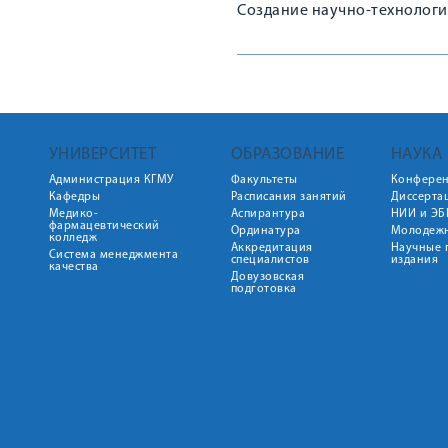
Создание научно-технолог
УНИВЕРСИТЕТ
ОБРАЗОВАНИЕ
НАУКА
Администрация КГМУ
Факультеты
Конфере
Кафедры
Расписания занятий
Диссерта
Медико-
Аспирантура
НИИ и ЭБ
фармацевтический
Ординатура
Молодежн
колледж
Аккредитация
Научные 
Система менеджмента
специалистов
издания
качества
Довузовская
подготовка