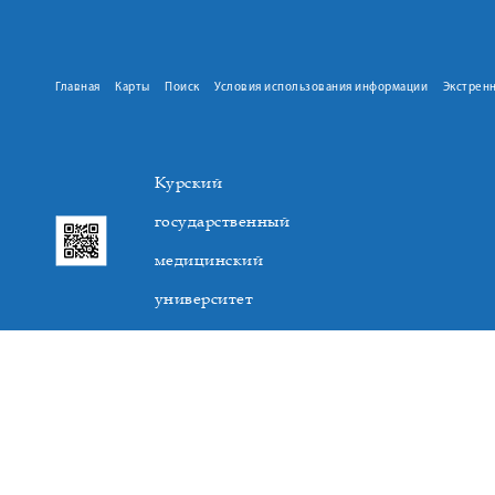
Главная
Карты
Поиск
Условия использования информации
Экстрен
Курский
государственный
медицинский
университет