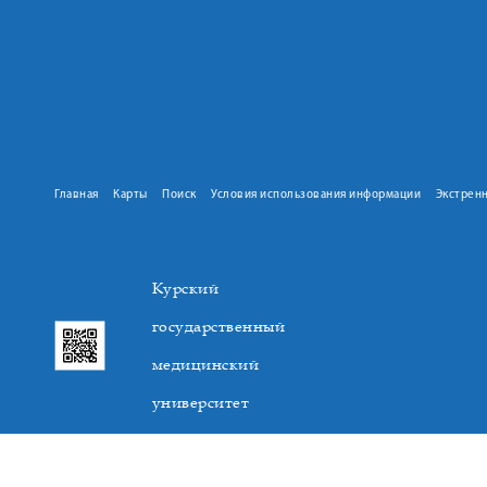
Главная
Карты
Поиск
Условия использования информации
Экстрен
Курский
государственный
медицинский
университет