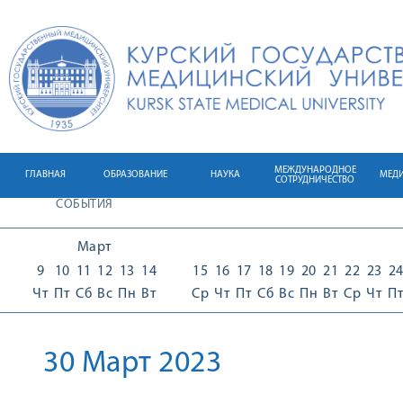
МЕЖДУНАРОДНОЕ
ГЛАВНАЯ
ОБРАЗОВАНИЕ
НАУКА
МЕД
СОТРУДНИЧЕСТВО
СОБЫТИЯ
Март
9
10
11
12
13
14
15
16
17
18
19
20
21
22
23
2
Чт
Пт
Сб
Вс
Пн
Вт
Ср
Чт
Пт
Сб
Вс
Пн
Вт
Ср
Чт
П
30 Март 2023