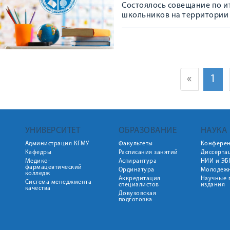
Состоялось совещание по 
школьников на территории 
«
1
УНИВЕРСИТЕТ
ОБРАЗОВАНИЕ
НАУКА
Администрация КГМУ
Факультеты
Конфере
Кафедры
Расписания занятий
Диссерта
Медико-
Аспирантура
НИИ и ЭБ
фармацевтический
Ординатура
Молодежн
колледж
Аккредитация
Научные 
Система менеджмента
специалистов
издания
качества
Довузовская
подготовка