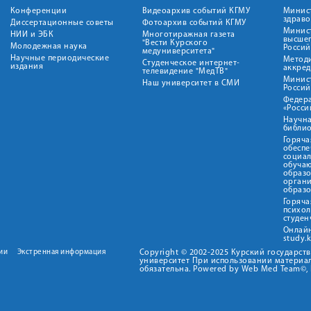
Конференции
Видеоархив событий КГМУ
Минис
здрав
Диссертационные советы
Фотоархив событий КГМУ
Минист
НИИ и ЭБК
Многотиражная газета
высше
"Вести Курского
Молодежная наука
Росси
медуниверситета"
Научные периодические
Метод
Студенческое интернет-
издания
аккред
телевидение "МедТВ"
Минис
Наш университет в СМИ
Росси
Федер
«Росси
Научна
библио
Горяча
обеспе
социа
обуча
образ
орган
образ
Горяча
психо
студен
Онлай
study.
ии
Экстренная информация
Copyright © 2002-2025 Курский государс
университет При использовании материал
обязательна. Powered by Web Med Team©, 