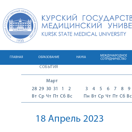
МЕЖДУНАРОДНОЕ
ГЛАВНАЯ
ОБРАЗОВАНИЕ
НАУКА
СОТРУДНИЧЕСТВО
СОБЫТИЯ
Март
28
29
30
31
1
2
3
4
5
6
7
8
9
Вт
Ср
Чт
Пт
Сб
Вс
Пн
Вт
Ср
Чт
Пт
Сб
Вс
18 Апрель 2023