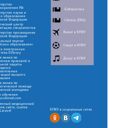
терство
оохранения РФ
Библиотека
ерство науки и
го образования
йской Федерации
Library (ENG)
ический центр
итации специалистов
Визит в КГМУ
терство просвещения
йской Федерации
альный портал
йское образование»
Спорт в КГМУ
я электронная
тека Elibrary
я линия по
Досуг в КГМУ
чению правовой и
льной защиты
ющихся
овательных
изаций высшего
ования
я линия по
логической помощи
ческой молодежи
н обучение
kurskmed.com
твенный медицинский
ов сайта, ссылка
КГМУ в социальных сетях
Laravel