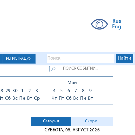
Rus
Eng
РЕГИСТРАЦИЯ
Май
28
29
30
1
2
3
4
5
6
7
8
9
Пт
Сб
Вс
Пн
Вт
Ср
Чт
Пт
Сб
Вс
Пн
Вт
Сегодня
Скоро
СУББОТА, 08, АВГУСТ 2026