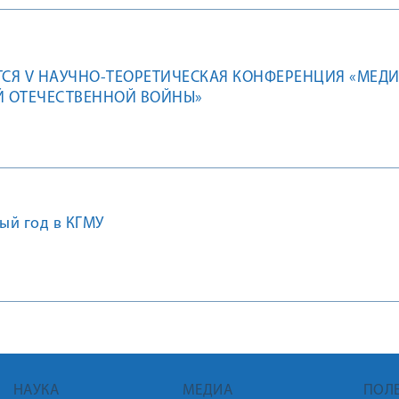
нными возможностями здоровья (ОВЗ) «Абилимпикс»
атформы «Россия – страна возможностей» .
ТСЯ V НАУЧНО-ТЕОРЕТИЧЕСКАЯ КОНФЕРЕНЦИЯ «МЕД
Й ОТЕЧЕСТВЕННОЙ ВОЙНЫ»
ый год в КГМУ
НАУКА
МЕДИА
ПОЛ