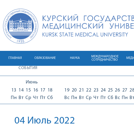
МЕЖДУНАРОДНОЕ
ГЛАВНАЯ
ОБРАЗОВАНИЕ
НАУКА
МЕД
СОТРУДНИЧЕСТВО
СОБЫТИЯ
Июнь
13
14
15
16
17
18
19
20
21
22
23
24
25
26
27
2
Пн
Вт
Ср
Чт
Пт
Сб
Вс
Пн
Вт
Ср
Чт
Пт
Сб
Вс
Пн
В
04 Июль 2022