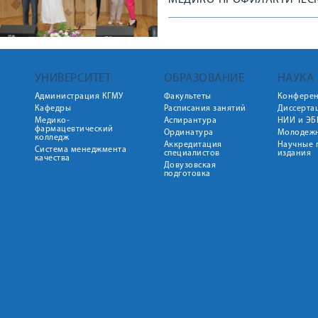
МЕДИКО-ПРОФИЛАКТИЧЕСК
УНИВЕРСИТЕТ
ОБРАЗОВАНИЕ
НАУКА
Администрация КГМУ
Факультеты
Конфере
Кафедры
Расписания занятий
Диссерта
Медико-
Аспирантура
НИИ и ЭБ
фармацевтический
Ординатура
Молодежн
колледж
Аккредитация
Научные 
Система менеджмента
специалистов
издания
качества
Довузовская
подготовка