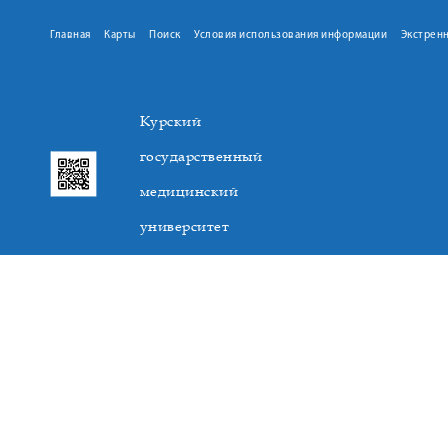
Главная
Карты
Поиск
Условия использования информации
Экстрен
Курский
государственный
медицинский
университет