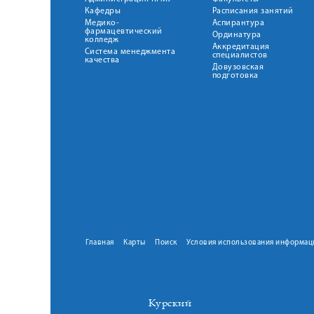
Кафедры
Расписания занятий
Медико-
Аспирантура
фармацевтический
Ординатура
колледж
Аккредитация
Система менеджмента
специалистов
качества
Довузовская
подготовка
Главная
Карты
Поиск
Условия использования информац
Курский