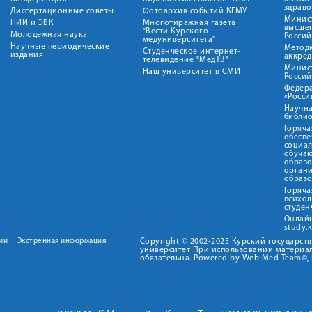
здрав
Диссертационные советы
Фотоархив событий КГМУ
Минист
НИИ и ЭБК
Многотиражная газета
высше
"Вести Курского
Молодежная наука
Росси
медуниверситета"
Научные периодические
Метод
Студенческое интернет-
издания
аккред
телевидение "МедТВ"
Минис
Наш университет в СМИ
Росси
Федер
«Росси
Научна
библио
Горяча
обеспе
социа
обуча
образ
орган
образ
Горяча
психо
студен
Онлай
study.
ии
Экстренная информация
Copyright © 2002-2025 Курский государс
университет При использовании материал
обязательна. Powered by Web Med Team©, 