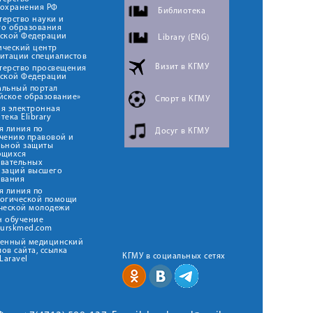
оохранения РФ
Библиотека
ерство науки и
го образования
йской Федерации
Library (ENG)
ический центр
итации специалистов
Визит в КГМУ
терство просвещения
йской Федерации
альный портал
йское образование»
Спорт в КГМУ
я электронная
тека Elibrary
я линия по
Досуг в КГМУ
чению правовой и
льной защиты
ющихся
овательных
изаций высшего
ования
я линия по
логической помощи
ческой молодежи
н обучение
kurskmed.com
твенный медицинский
ов сайта, ссылка
КГМУ в социальных сетях
Laravel