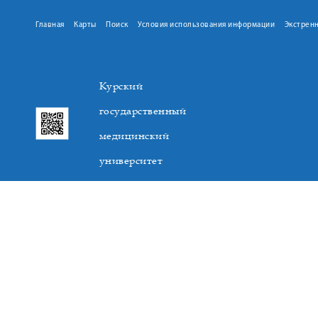
Главная
Карты
Поиск
Условия использования информации
Экстрен
Курский
государственный
медицинский
университет