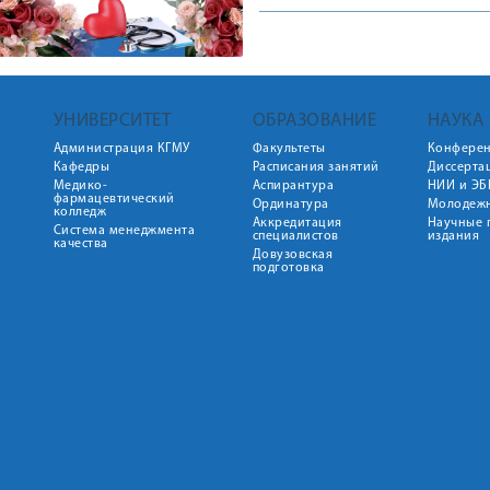
УНИВЕРСИТЕТ
ОБРАЗОВАНИЕ
НАУКА
Администрация КГМУ
Факультеты
Конфере
Кафедры
Расписания занятий
Диссерта
Медико-
Аспирантура
НИИ и ЭБ
фармацевтический
Ординатура
Молодежн
колледж
Аккредитация
Научные 
Система менеджмента
специалистов
издания
качества
Довузовская
подготовка