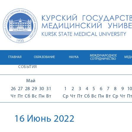
МЕЖДУНАРОДНОЕ
ГЛАВНАЯ
ОБРАЗОВАНИЕ
НАУКА
МЕД
СОТРУДНИЧЕСТВО
СОБЫТИЯ
Май
26
27
28
29
30
31
1
2
3
4
5
6
7
8
9
1
Чт
Пт
Сб
Вс
Пн
Вт
Ср
Чт
Пт
Сб
Вс
Пн
Вт
Ср
Чт
П
16 Июнь 2022