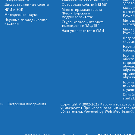
здрав
Диссертационные советы
Фотоархив событий КГМУ
Минист
НИИ и ЭБК
Многотиражная газета
высше
"Вести Курского
Молодежная наука
Росси
медуниверситета"
Научные периодические
Метод
Студенческое интернет-
издания
аккред
телевидение "МедТВ"
Минис
Наш университет в СМИ
Росси
Федер
«Росси
Научна
библио
Горяча
обеспе
социа
обуча
образ
орган
образ
Горяча
психо
студен
Онлай
study.
ии
Экстренная информация
Copyright © 2002-2025 Курский государс
университет При использовании материал
обязательна. Powered by Web Med Team©, 