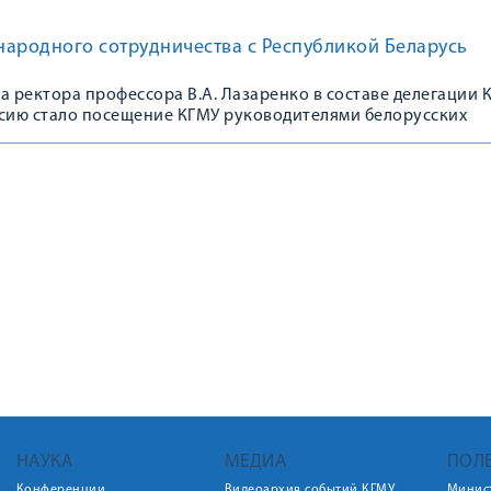
народного сотрудничества с Республикой Беларусь
а ректора профессора В.А. Лазаренко в составе делегации 
ссию стало посещение КГМУ руководителями белорусских
НАУКА
МЕДИА
ПОЛ
Конференции
Видеоархив событий КГМУ
Минис