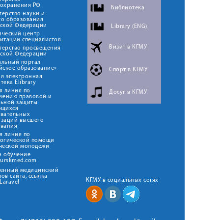
оохранения РФ
Библиотека
ерство науки и
го образования
йской Федерации
Library (ENG)
ический центр
итации специалистов
Визит в КГМУ
терство просвещения
йской Федерации
альный портал
йское образование»
Спорт в КГМУ
я электронная
тека Elibrary
я линия по
Досуг в КГМУ
чению правовой и
льной защиты
ющихся
овательных
изаций высшего
ования
я линия по
логической помощи
ческой молодежи
н обучение
kurskmed.com
твенный медицинский
ов сайта, ссылка
КГМУ в социальных сетях
Laravel