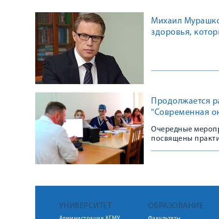
Михаил Мурашко
здоровья, кото
Продолжается ра
"Современная о
Очередные меропр
посвящены практ
УНИВЕРСИТЕТ
ОБРАЗОВАНИЕ
Администрация КГМУ
Факультеты