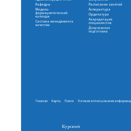
Кафедры
Расписания занятий
Медико-
Аспирантура
фармацевтический
Ординатура
колледж
Аккредитация
Система менеджмента
специалистов
качества
Довузовская
подготовка
Главная
Карты
Поиск
Условия использования информац
Курский