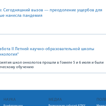
: Сегодняшний вызов — преодоление ущербов для
рые нанесла пандемия
бота II Летней научно-образовательной школы
нкология"
иятия школ онкологов прошли в Гомеле 5 и 6 июля и были
ическому обучению
НАУКА
МЕДИА
ПОЛ
Конференции
Видеоархив событий КГМУ
Минис