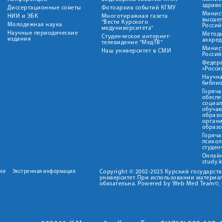
здрав
Диссертационные советы
Фотоархив событий КГМУ
Минист
НИИ и ЭБК
Многотиражная газета
высше
"Вести Курского
Молодежная наука
Росси
медуниверситета"
Научные периодические
Метод
Студенческое интернет-
издания
аккред
телевидение "МедТВ"
Минис
Наш университет в СМИ
Росси
Федер
«Росси
Научна
библио
Горяча
обеспе
социа
обуча
образ
орган
образ
Горяча
психо
студен
Онлай
study.
ии
Экстренная информация
Copyright © 2002-2025 Курский государс
университет При использовании материал
обязательна. Powered by Web Med Team©, 