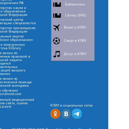
оохранения РФ
Библиотека
ерство науки и
го образования
йской Федерации
Library (ENG)
ический центр
итации специалистов
Визит в КГМУ
терство просвещения
йской Федерации
альный портал
йское образование»
Спорт в КГМУ
я электронная
тека Elibrary
я линия по
Досуг в КГМУ
чению правовой и
льной защиты
ющихся
овательных
изаций высшего
ования
я линия по
логической помощи
ческой молодежи
н обучение
kurskmed.com
твенный медицинский
ов сайта, ссылка
КГМУ в социальных сетях
Laravel