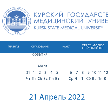
МЕЖДУНАРОДНОЕ
ГЛАВНАЯ
ОБРАЗОВАНИЕ
НАУКА
СОТРУДНИЧЕСТВО
СОБЫТИЯ
Март
31
1
2
3
4
5
6
7
8
9
10
11
12
Чт
Пт
Сб
Вс
Пн
Вт
Ср
Чт
Пт
Сб
Вс
Пн
Вт
21 Апрель 2022