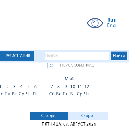
Rus
Eng
РЕГИСТРАЦИЯ
Май
1
2
3
4
5
6
7
8
9
10
11
12
Вс
Пн
Вт
Ср
Чт
Пт
Сб
Вс
Пн
Вт
Ср
Чт
Сегодня
Скоро
ПЯТНИЦА, 07, АВГУСТ 2026