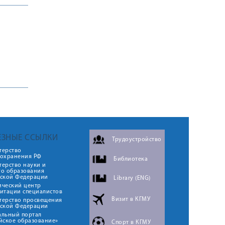
ЕЗНЫЕ ССЫЛКИ
Трудоустройство
терство
оохранения РФ
Библиотека
ерство науки и
го образования
йской Федерации
Library (ENG)
ический центр
итации специалистов
Визит в КГМУ
терство просвещения
йской Федерации
альный портал
йское образование»
Спорт в КГМУ