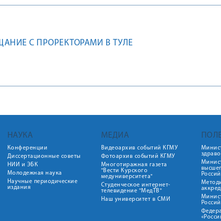
АНИЕ С ПРОРЕКТОРАМИ В ТУЛЕ
НАУКА
МЕДИА
ПОЛ
Конференции
Видеоархив событий КГМУ
Минис
здрав
Диссертационные советы
Фотоархив событий КГМУ
Минист
НИИ и ЭБК
Многотиражная газета
высше
"Вести Курского
Молодежная наука
Росси
медуниверситета"
Научные периодические
Метод
Студенческое интернет-
издания
аккред
телевидение "МедТВ"
Минис
Наш университет в СМИ
Росси
Федер
«Росси