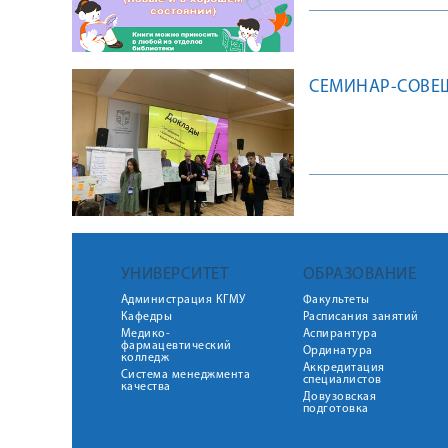
СЕМИНАР-СОВЕЩ
УНИВЕРСИТЕТ
ОБРАЗОВАНИЕ
Администрация КГМУ
Факультеты
Кафедры
Расписания занятий
Медико-
Аспирантура
фармацевтический
Ординатура
колледж
Аккредитация
Система менеджмента
специалистов
качества
Довузовская
подготовка