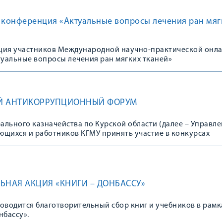
конференция «Актуальные вопросы лечения ран мяг
ция участников Международной научно-практической онла
уальные вопросы лечения ран мягких тканей»
Й АНТИКОРРУПЦИОННЫЙ ФОРУМ
льного казначейства по Курской области (далее – Управле
ющихся и работников КГМУ принять участие в конкурсах
нтикоррупционного форума финансово-экономических орга
ЬНАЯ АКЦИЯ «КНИГИ – ДОНБАССУ»
оводится благотворительный сбор книг и учебников в рамк
нбассу».