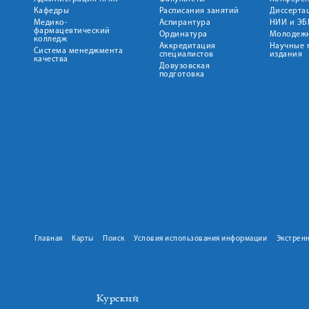
Кафедры
Расписания занятий
Диссерта
Медико-
Аспирантура
НИИ и ЭБ
фармацевтический
Ординатура
Молодежн
колледж
Аккредитация
Научные 
Система менеджмента
специалистов
издания
качества
Довузовская
подготовка
Главная
Карты
Поиск
Условия использования информации
Экстрен
Курский