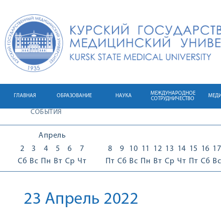
МЕЖДУНАРОДНОЕ
ГЛАВНАЯ
ОБРАЗОВАНИЕ
НАУКА
МЕД
СОТРУДНИЧЕСТВО
СОБЫТИЯ
Апрель
2
3
4
5
6
7
8
9
10
11
12
13
14
15
16
17
Сб
Вс
Пн
Вт
Ср
Чт
Пт
Сб
Вс
Пн
Вт
Ср
Чт
Пт
Сб
Вс
23 Апрель 2022