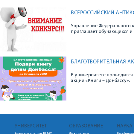
ВСЕРОССИЙСКИЙ АНТИ
Управление Федерального к
приглашает обучающихся и 
Всероссийского антикорру
БЛАГОТВОРИТЕЛЬНАЯ АК
В университете проводится
акции «Книги – Донбассу».
УНИВЕРСИТЕТ
ОБРАЗОВАНИЕ
НАУКА
Администрация КГМУ
Факультеты
Конфере