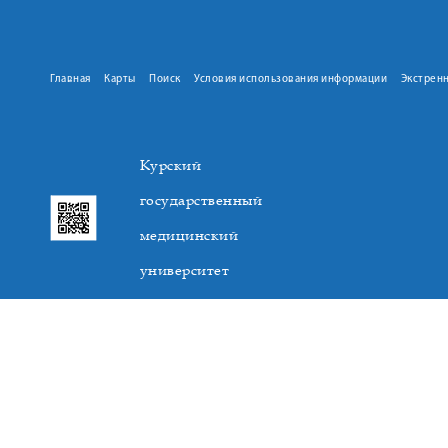
Главная
Карты
Поиск
Условия использования информации
Экстрен
Курский
государственный
медицинский
университет