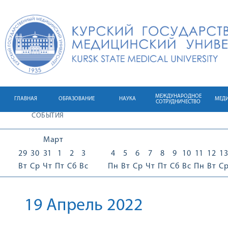
МЕЖДУНАРОДНОЕ
ГЛАВНАЯ
ОБРАЗОВАНИЕ
НАУКА
МЕД
СОТРУДНИЧЕСТВО
СОБЫТИЯ
Март
29
30
31
1
2
3
4
5
6
7
8
9
10
11
12
13
Вт
Ср
Чт
Пт
Сб
Вс
Пн
Вт
Ср
Чт
Пт
Сб
Вс
Пн
Вт
С
19 Апрель 2022