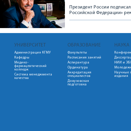
Президент России подписал
Российской Федерации» рек
УНИВЕРСИТЕТ
ОБРАЗОВАНИЕ
НАУКА
Администрация КГМУ
Факультеты
Конфере
Кафедры
Расписания занятий
Диссерта
Медико-
Аспирантура
НИИ и ЭБ
фармацевтический
Ординатура
Молодежн
колледж
Аккредитация
Научные 
Система менеджмента
специалистов
издания
качества
Довузовская
подготовка