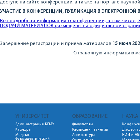
доступе на сайте конференции, а также на портале научной
УЧАСТИЕ В КОНФЕРЕНЦИИ, ПУБЛИКАЦИЯ В ЭЛЕКТРОННОЙ 
Вся подробная информация о конференции, в том числ
ПОДАЧИ МАТЕРИАЛОВ размещены на официальной страни
Завершение регистрации и приема материалов
15 июня 202
Справочную информацию мож
УНИВЕРСИТЕТ
ОБРАЗОВАНИЕ
НАУКА
Администрация КГМУ
Факультеты
Конфере
Кафедры
Расписания занятий
Диссерта
Медико-
Аспирантура
НИИ и ЭБ
фармацевтический