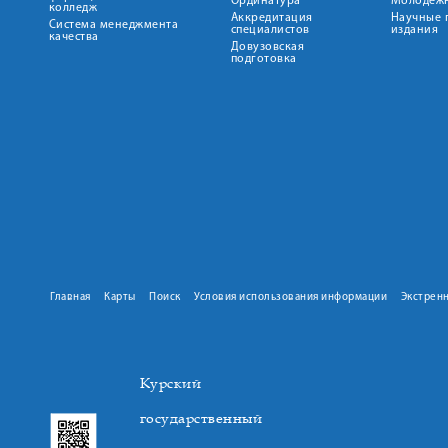
Ординатура
Молодежн
колледж
Аккредитация
Научные 
Система менеджмента
специалистов
издания
качества
Довузовская
подготовка
Главная
Карты
Поиск
Условия использования информации
Экстрен
Курский
государственный