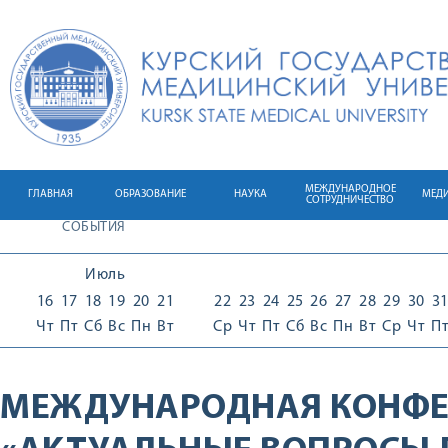
МЕЖДУНАРОДНОЕ
ГЛАВНАЯ
ОБРАЗОВАНИЕ
НАУКА
МЕД
СОТРУДНИЧЕСТВО
СОБЫТИЯ
Июль
16
17
18
19
20
21
22
23
24
25
26
27
28
29
30
3
Чт
Пт
Сб
Вс
Пн
Вт
Ср
Чт
Пт
Сб
Вс
Пн
Вт
Ср
Чт
П
МЕЖДУНАРОДНАЯ КОНФЕ