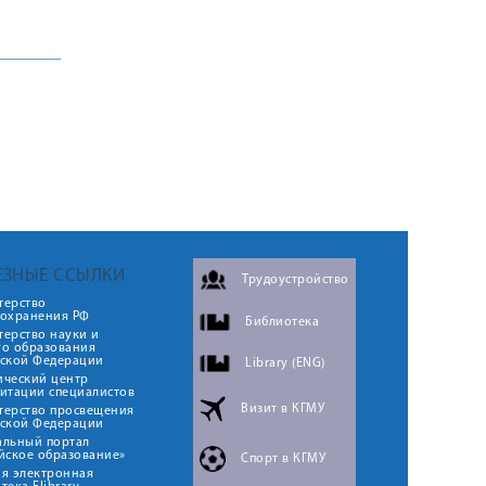
ЕЗНЫЕ ССЫЛКИ
Трудоустройство
терство
оохранения РФ
Библиотека
ерство науки и
го образования
йской Федерации
Library (ENG)
ический центр
итации специалистов
Визит в КГМУ
терство просвещения
йской Федерации
альный портал
йское образование»
Спорт в КГМУ
я электронная