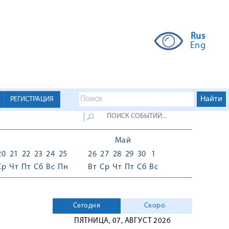
Rus
Eng
РЕГИСТРАЦИЯ
Май
20
21
22
23
24
25
26
27
28
29
30
1
Ср
Чт
Пт
Сб
Вс
Пн
Вт
Ср
Чт
Пт
Сб
Вс
Сегодня
Скоро
ПЯТНИЦА, 07, АВГУСТ 2026