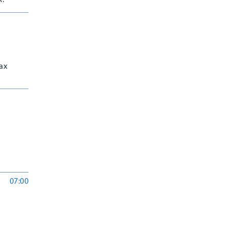
.
ой
ах
07:00