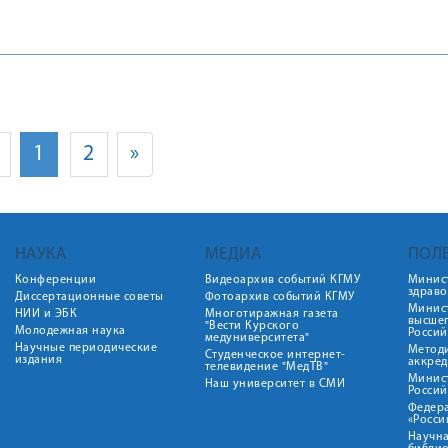
1
2
»
НАУКА
МЕДИА
ПОЛ
Конференции
Видеоархив событий КГМУ
Минис
здрав
Диссертационные советы
Фотоархив событий КГМУ
Минист
НИИ и ЭБК
Многотиражная газета
высше
"Вести Курского
Молодежная наука
Росси
медуниверситета"
Научные периодические
Метод
Студенческое интернет-
издания
аккред
телевидение "МедТВ"
Минис
Наш университет в СМИ
Росси
Федер
«Росси
Научна