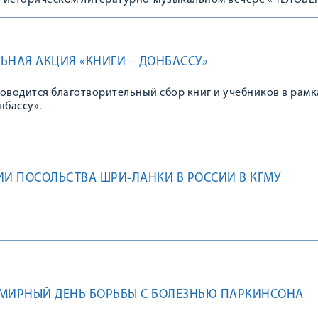
в историческом литературно-музыкальном вечере «ЧЕЛОВЕК
Я ПАМЯТЬ», посвященном 77-й годовщине Победы в Велик
йне.
ЬНАЯ АКЦИЯ «КНИГИ – ДОНБАССУ»
оводится благотворительный сбор книг и учебников в рамк
нбассу».
ИИ ПОСОЛЬСТВА ШРИ-ЛАНКИ В РОССИИ В КГМУ
СЕМИРНЫЙ ДЕНЬ БОРЬБЫ С БОЛЕЗНЬЮ ПАРКИНСОНА