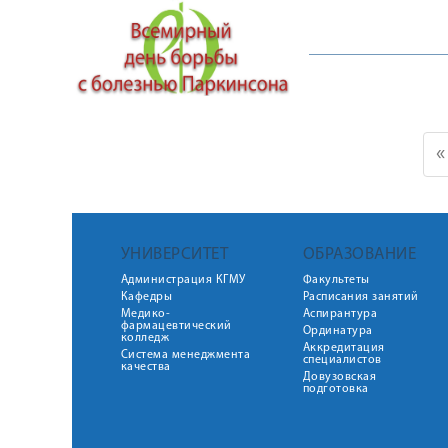
«
УНИВЕРСИТЕТ
ОБРАЗОВАНИЕ
Администрация КГМУ
Факультеты
Кафедры
Расписания занятий
Медико-
Аспирантура
фармацевтический
Ординатура
колледж
Аккредитация
Система менеджмента
специалистов
качества
Довузовская
подготовка