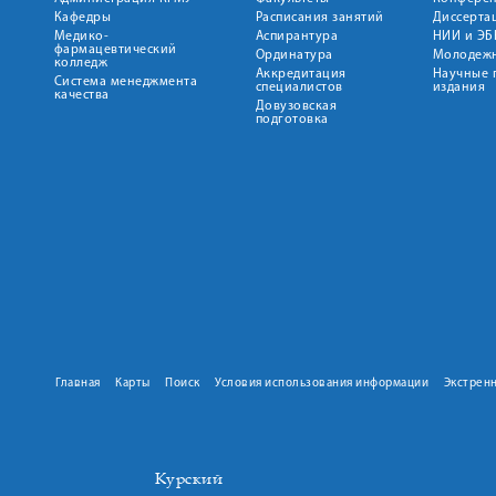
Кафедры
Расписания занятий
Диссерта
Медико-
Аспирантура
НИИ и ЭБ
фармацевтический
Ординатура
Молодежн
колледж
Аккредитация
Научные 
Система менеджмента
специалистов
издания
качества
Довузовская
подготовка
Главная
Карты
Поиск
Условия использования информации
Экстрен
Курский