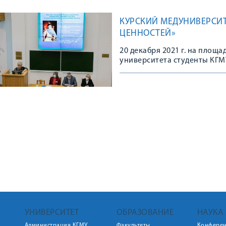
КУРСКИЙ МЕДУНИВЕРСИТ
ЦЕННОСТЕЙ»
20 декабря 2021 г. на площ
университета студенты КГМУ
ценностей»
УНИВЕРСИТЕТ
ОБРАЗОВАНИЕ
НАУКА
Администрация КГМУ
Факультеты
Конфере