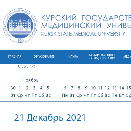
МЕЖДУНАРОДНОЕ
ГЛАВНАЯ
ОБРАЗОВАНИЕ
НАУКА
МЕД
СОТРУДНИЧЕСТВО
СОБЫТИЯ
Ноябрь
30
1
2
3
4
5
6
7
8
9
10
11
12
13
14
15
Вт
Ср
Чт
Пт
Сб
Вс
Пн
Вт
Ср
Чт
Пт
Сб
Вс
Пн
Вт
С
21 Декабрь 2021