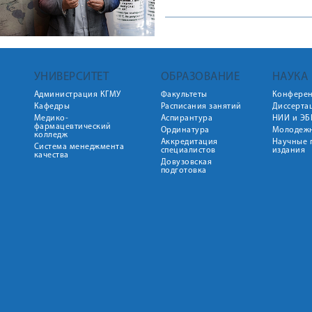
УНИВЕРСИТЕТ
ОБРАЗОВАНИЕ
НАУКА
Администрация КГМУ
Факультеты
Конфере
Кафедры
Расписания занятий
Диссерта
Медико-
Аспирантура
НИИ и ЭБ
фармацевтический
Ординатура
Молодежн
колледж
Аккредитация
Научные 
Система менеджмента
специалистов
издания
качества
Довузовская
подготовка