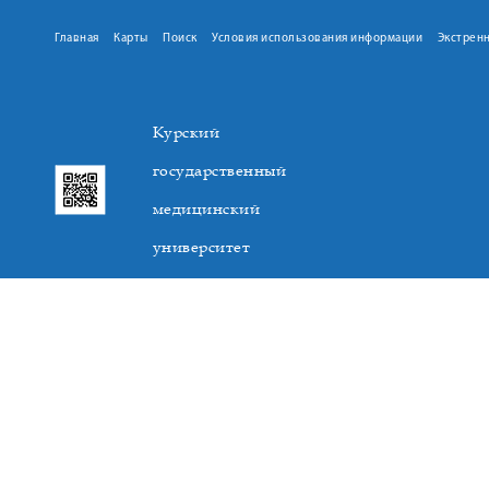
Главная
Карты
Поиск
Условия использования информации
Экстрен
Курский
государственный
медицинский
университет