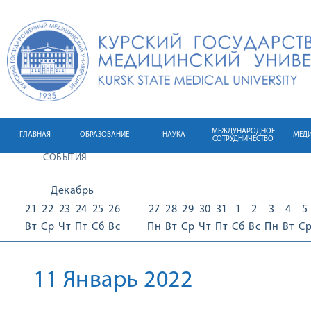
МЕЖДУНАРОДНОЕ
ГЛАВНАЯ
ОБРАЗОВАНИЕ
НАУКА
МЕД
СОТРУДНИЧЕСТВО
СОБЫТИЯ
Декабрь
21
22
23
24
25
26
27
28
29
30
31
1
2
3
4
5
Вт
Ср
Чт
Пт
Сб
Вс
Пн
Вт
Ср
Чт
Пт
Сб
Вс
Пн
Вт
С
11 Январь 2022