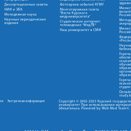
здрав
Диссертационные советы
Фотоархив событий КГМУ
Минист
НИИ и ЭБК
Многотиражная газета
высше
"Вести Курского
Молодежная наука
Росси
медуниверситета"
Научные периодические
Метод
Студенческое интернет-
издания
аккред
телевидение "МедТВ"
Минис
Наш университет в СМИ
Росси
Федер
«Росси
Научна
библио
Горяча
обеспе
социа
обуча
образ
орган
образ
Горяча
психо
студен
Онлай
study.
ии
Экстренная информация
Copyright © 2002-2025 Курский государс
университет При использовании материал
обязательна. Powered by Web Med Team©, 