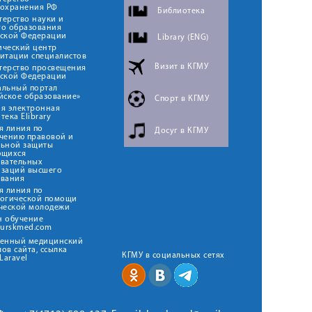
оохранения РФ
Библиотека
ерство науки и
го образования
йской Федерации
Library (ENG)
ический центр
итации специалистов
Визит в КГМУ
терство просвещения
йской Федерации
альный портал
йское образование»
Спорт в КГМУ
я электронная
тека Elibrary
я линия по
Досуг в КГМУ
чению правовой и
льной защиты
ющихся
овательных
изаций высшего
ования
я линия по
логической помощи
ческой молодежи
н обучение
kurskmed.com
твенный медицинский
ов сайта, ссылка
КГМУ в социальных сетях
Laravel