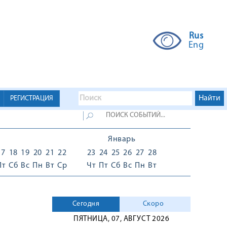
Rus
Eng
РЕГИСТРАЦИЯ
Январь
17
18
19
20
21
22
23
24
25
26
27
28
Пт
Сб
Вс
Пн
Вт
Ср
Чт
Пт
Сб
Вс
Пн
Вт
Сегодня
Скоро
ПЯТНИЦА, 07, АВГУСТ 2026