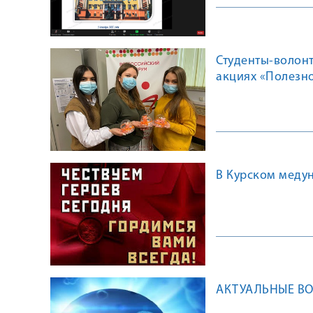
Студенты-волон
акциях «Полезн
В Курском медун
АКТУАЛЬНЫЕ В