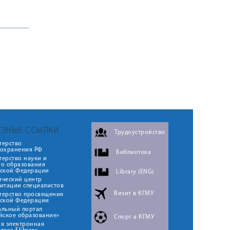
ЕЗНЫЕ ССЫЛКИ
Трудоустройство
терство
оохранения РФ
Библиотека
ерство науки и
го образования
йской Федерации
Library (ENG)
ический центр
итации специалистов
Визит в КГМУ
терство просвещения
йской Федерации
альный портал
йское образование»
Спорт в КГМУ
я электронная