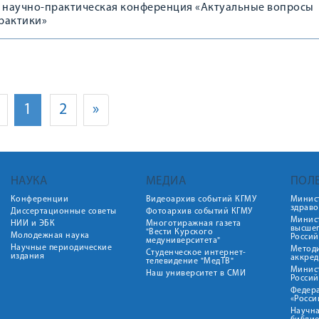
научно-практическая конференция «Актуальные вопросы
рактики»
1
2
»
НАУКА
МЕДИА
ПОЛ
Конференции
Видеоархив событий КГМУ
Минис
здрав
Диссертационные советы
Фотоархив событий КГМУ
Минист
НИИ и ЭБК
Многотиражная газета
высше
"Вести Курского
Молодежная наука
Росси
медуниверситета"
Научные периодические
Метод
Студенческое интернет-
издания
аккред
телевидение "МедТВ"
Минис
Наш университет в СМИ
Росси
Федер
«Росси
Научна