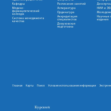
Кафедры
Расписания занятий
Диссерта
Медико-
Аспирантура
НИИ и ЭБ
фармацевтический
Ординатура
Молодежн
колледж
Аккредитация
Научные 
Система менеджмента
специалистов
издания
качества
Довузовская
подготовка
Главная
Карты
Поиск
Условия использования информации
Экстрен
Курский