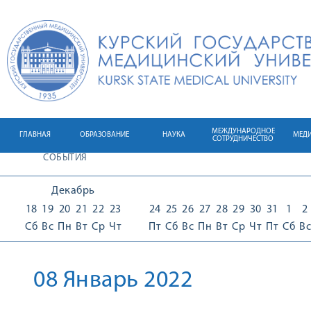
МЕЖДУНАРОДНОЕ
ГЛАВНАЯ
ОБРАЗОВАНИЕ
НАУКА
МЕД
СОТРУДНИЧЕСТВО
СОБЫТИЯ
Декабрь
18
19
20
21
22
23
24
25
26
27
28
29
30
31
1
2
Сб
Вс
Пн
Вт
Ср
Чт
Пт
Сб
Вс
Пн
Вт
Ср
Чт
Пт
Сб
Вс
08 Январь 2022