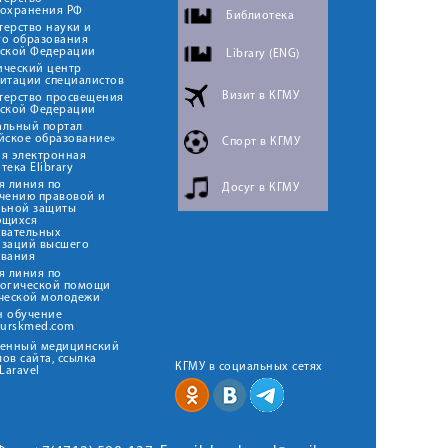
оохранения РФ
Библиотека
ерство науки и
го образования
йской Федерации
Library (ENG)
ический центр
итации специалистов
Визит в КГМУ
терство просвещения
йской Федерации
альный портал
йское образование»
Спорт в КГМУ
я электронная
тека Elibrary
я линия по
Досуг в КГМУ
чению правовой и
льной защиты
ющихся
овательных
изаций высшего
ования
я линия по
логической помощи
ческой молодежи
н обучение
kurskmed.com
твенный медицинский
ов сайта, ссылка
КГМУ в социальных сетях
Laravel