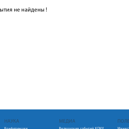
ытия не найдены !
НАУКА
МЕДИА
ПОЛ
Конференции
Видеоархив событий КГМУ
Минис