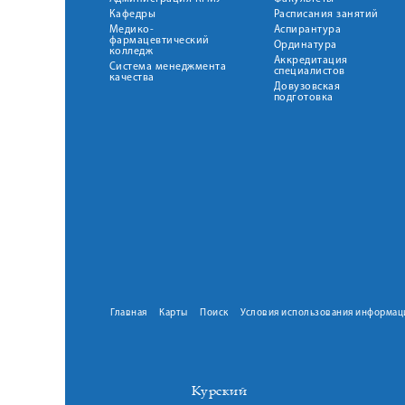
Кафедры
Расписания занятий
Медико-
Аспирантура
фармацевтический
Ординатура
колледж
Аккредитация
Система менеджмента
специалистов
качества
Довузовская
подготовка
Главная
Карты
Поиск
Условия использования информац
Курский