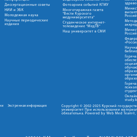
здрав
Диссертационные советы
Фотоархив событий КГМУ
Минист
НИИ и ЭБК
Многотиражная газета
высше
"Вести Курского
Молодежная наука
Росси
медуниверситета"
Научные периодические
Метод
Студенческое интернет-
издания
аккред
телевидение "МедТВ"
Минис
Наш университет в СМИ
Росси
Федер
«Росси
Научна
библио
Горяча
обеспе
социа
обуча
образ
орган
образ
Горяча
психо
студен
Онлай
study.
ии
Экстренная информация
Copyright © 2002-2025 Курский государс
университет При использовании материал
обязательна. Powered by Web Med Team©, 