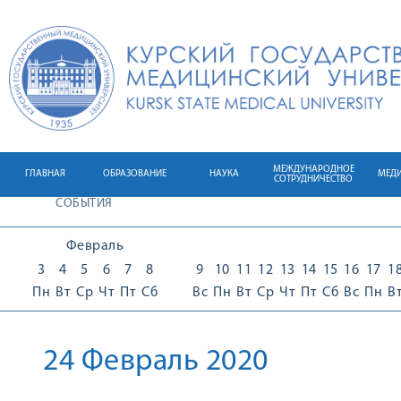
МЕЖДУНАРОДНОЕ
ГЛАВНАЯ
ОБРАЗОВАНИЕ
НАУКА
МЕД
СОТРУДНИЧЕСТВО
СОБЫТИЯ
Февраль
3
4
5
6
7
8
9
10
11
12
13
14
15
16
17
1
Пн
Вт
Ср
Чт
Пт
Сб
Вс
Пн
Вт
Ср
Чт
Пт
Сб
Вс
Пн
В
24 Февраль 2020