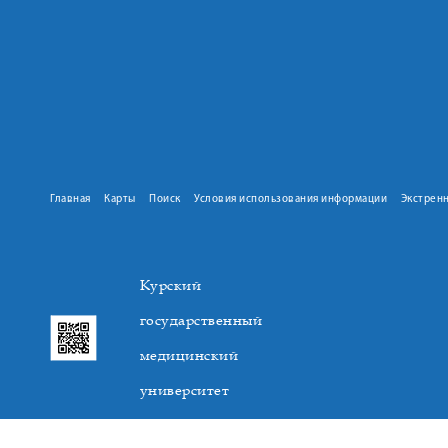
Главная
Карты
Поиск
Условия использования информации
Экстрен
Курский
государственный
медицинский
университет