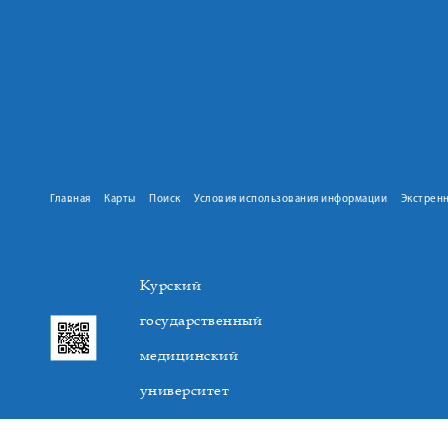
Главная
Карты
Поиск
Условия использования информации
Экстрен
Курский
государственный
медицинский
университет