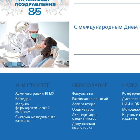
С международным Днем с
УНИВЕРСИТЕТ
ОБРАЗОВАНИЕ
НАУКА
Администрация КГМУ
Факультеты
Конфере
Кафедры
Расписания занятий
Диссерта
Медико-
Аспирантура
НИИ и ЭБ
фармацевтический
Ординатура
Молодежн
колледж
Аккредитация
Научные 
Система менеджмента
специалистов
издания
качества
Довузовская
подготовка