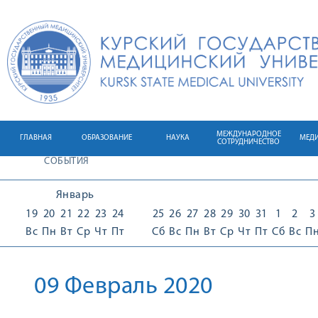
МЕЖДУНАРОДНОЕ
ГЛАВНАЯ
ОБРАЗОВАНИЕ
НАУКА
МЕД
СОТРУДНИЧЕСТВО
СОБЫТИЯ
Январь
19
20
21
22
23
24
25
26
27
28
29
30
31
1
2
3
Вс
Пн
Вт
Ср
Чт
Пт
Сб
Вс
Пн
Вт
Ср
Чт
Пт
Сб
Вс
П
09 Февраль 2020