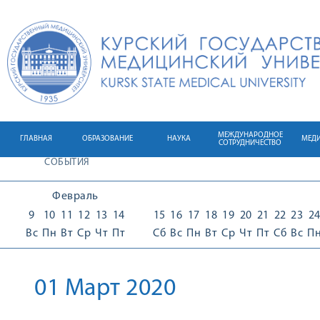
МЕЖДУНАРОДНОЕ
ГЛАВНАЯ
ОБРАЗОВАНИЕ
НАУКА
МЕД
СОТРУДНИЧЕСТВО
СОБЫТИЯ
Февраль
9
10
11
12
13
14
15
16
17
18
19
20
21
22
23
2
Вс
Пн
Вт
Ср
Чт
Пт
Сб
Вс
Пн
Вт
Ср
Чт
Пт
Сб
Вс
П
01 Март 2020