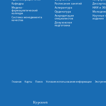
Кафедры
Расписания занятий
Диссерта
Медико-
Аспирантура
НИИ и ЭБ
фармацевтический
Ординатура
Молодежн
колледж
Аккредитация
Научные 
Система менеджмента
специалистов
издания
качества
Довузовская
подготовка
Главная
Карты
Поиск
Условия использования информации
Экстрен
Курский