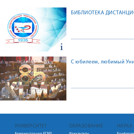
БИБЛИОТЕКА ДИСТАНЦ
С юбилеем, любимый Унив
УНИВЕРСИТЕТ
ОБРАЗОВАНИЕ
НАУКА
Администрация КГМУ
Факультеты
Конфере