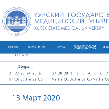
МЕЖДУНАРОДНОЕ
ГЛАВНАЯ
ОБРАЗОВАНИЕ
НАУКА
МЕД
СОТРУДНИЧЕСТВО
СОБЫТИЯ
Февраль
21
22
23
24
25
26
27
28
29
1
2
3
4
5
6
7
Пт
Сб
Вс
Пн
Вт
Ср
Чт
Пт
Сб
Вс
Пн
Вт
Ср
Чт
Пт
С
13 Март 2020