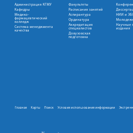
Администрация КГМУ
Факультеты
Конфере
Кафедры
Расписания занятий
Диссерта
Медико-
Аспирантура
НИИ и ЭБ
фармацевтический
Ординатура
Молодежн
колледж
Аккредитация
Научные 
Система менеджмента
специалистов
издания
качества
Довузовская
подготовка
Главная
Карты
Поиск
Условия использования информации
Экстрен