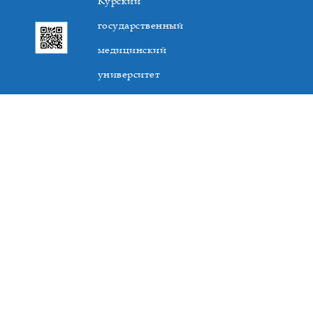
Курский
государственный
медицинский
университет