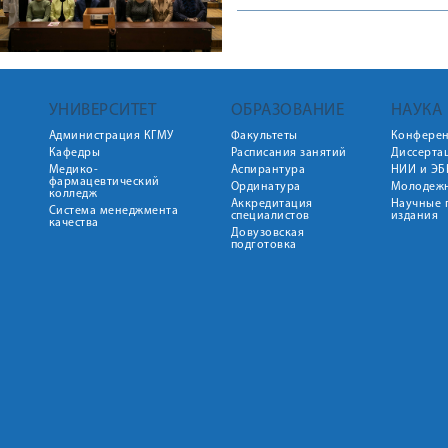
УНИВЕРСИТЕТ
ОБРАЗОВАНИЕ
НАУКА
Администрация КГМУ
Факультеты
Конфере
Кафедры
Расписания занятий
Диссерта
Медико-
Аспирантура
НИИ и ЭБ
фармацевтический
Ординатура
Молодежн
колледж
Аккредитация
Научные 
Система менеджмента
специалистов
издания
качества
Довузовская
подготовка