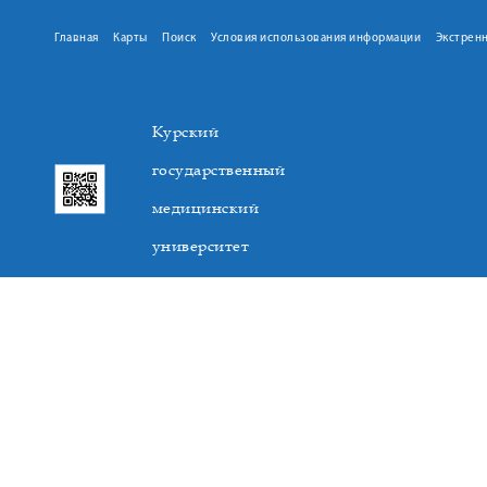
Главная
Карты
Поиск
Условия использования информации
Экстрен
Курский
государственный
медицинский
университет