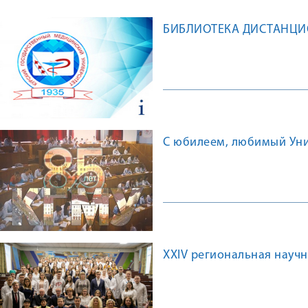
БИБЛИОТЕКА ДИСТАНЦ
С юбилеем, любимый Унив
XXIV региональная науч