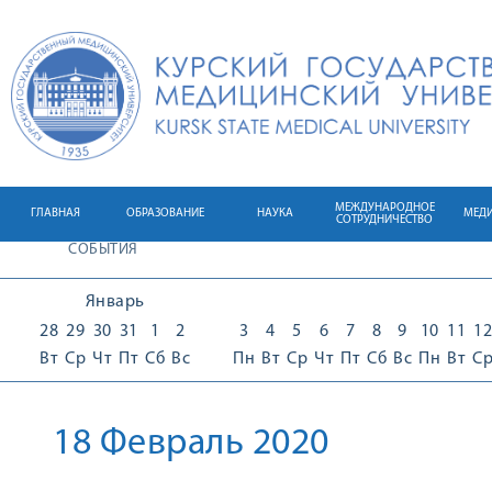
МЕЖДУНАРОДНОЕ
ГЛАВНАЯ
ОБРАЗОВАНИЕ
НАУКА
МЕД
СОТРУДНИЧЕСТВО
СОБЫТИЯ
Январь
28
29
30
31
1
2
3
4
5
6
7
8
9
10
11
12
Вт
Ср
Чт
Пт
Сб
Вс
Пн
Вт
Ср
Чт
Пт
Сб
Вс
Пн
Вт
С
18 Февраль 2020