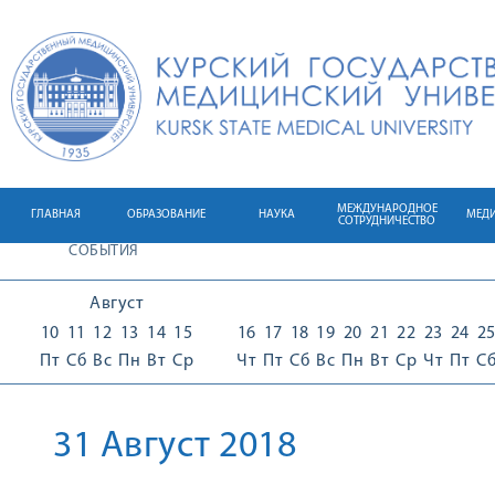
МЕЖДУНАРОДНОЕ
ГЛАВНАЯ
ОБРАЗОВАНИЕ
НАУКА
МЕД
СОТРУДНИЧЕСТВО
СОБЫТИЯ
Август
10
11
12
13
14
15
16
17
18
19
20
21
22
23
24
2
Пт
Сб
Вс
Пн
Вт
Ср
Чт
Пт
Сб
Вс
Пн
Вт
Ср
Чт
Пт
С
31 Август 2018