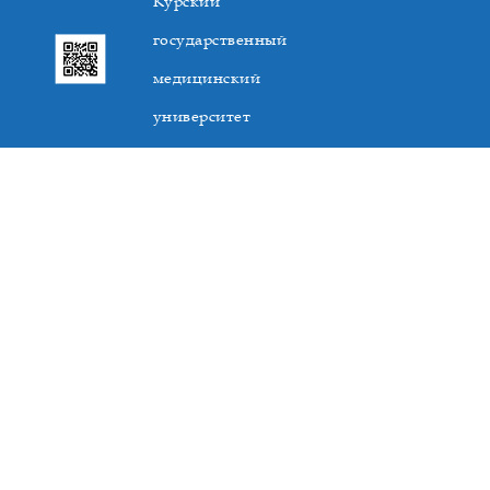
Курский
государственный
медицинский
университет