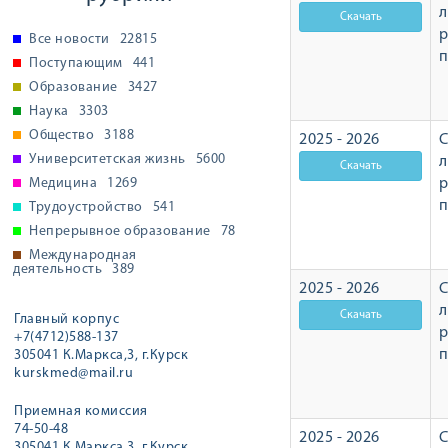
л
р
Все новости
22815
Поступающим
441
Образование
3427
Наука
3303
Общество
3188
2025 - 2026
С
Университетская жизнь
5600
л
Медицина
1269
р
Трудоустройство
541
Непрерывное образование
78
Международная
деятельность
389
2025 - 2026
С
л
Главный корпус
р
+7(4712)588-137
305041 К.Маркса,3, г.Курск
kurskmed@mail.ru
Приемная комиссия
74-50-48
2025 - 2026
С
305041 К.Маркса,3, г.Курск