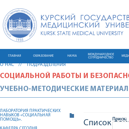
МЕЖДУНАРОДНОЕ
ГЛАВНАЯ
ОБРАЗОВАНИЕ
НАУКА
МЕД
СОТРУДНИЧЕСТВО
О НАС
ПОДРАЗДЕЛЕНИЯ
СОЦИАЛЬНОЙ РАБОТЫ И БЕЗОПАС
УЧЕБНО-МЕТОДИЧЕСКИЕ МАТЕРИА
ЛАБОРАТОРИЯ ПРАКТИЧЕСКИХ
НАВЫКОВ «СОЦИАЛЬНАЯ
Поиск:
ПОМОЩЬ».
Список фай
КАФЕДРА СЕГОДНЯ