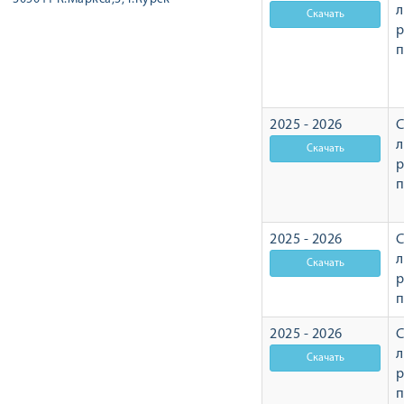
л
р
2025 - 2026
С
л
р
2025 - 2026
С
л
р
2025 - 2026
С
л
р