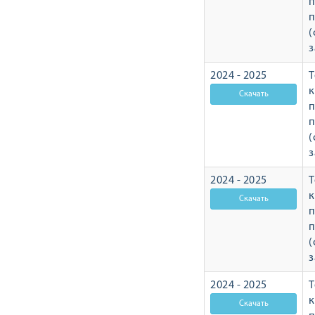
п
п
(
з
2024 - 2025
Т
п
п
(
з
2024 - 2025
Т
п
п
(
з
2024 - 2025
Т