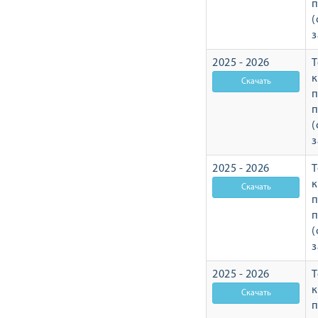
п
(
з
2025 - 2026
Т
п
п
(
з
2025 - 2026
Т
п
п
(
з
2025 - 2026
Т
п