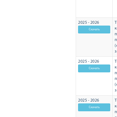
2025 - 2026
Т
п
п
(
з
2025 - 2026
Т
п
п
(
з
2025 - 2026
Т
п