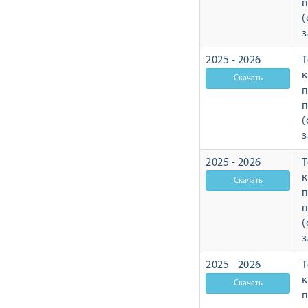
п
(
з
2025 - 2026
Т
п
п
(
з
2025 - 2026
Т
п
п
(
з
2025 - 2026
Т
п