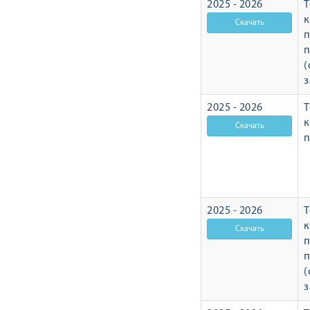
2025 - 2026
Т
п
п
(
з
2025 - 2026
Т
п
2025 - 2026
Т
п
п
(
з