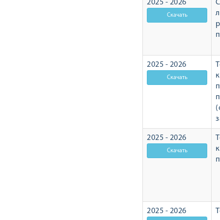
2025 - 2026
С
л
р
2025 - 2026
Т
п
п
(
з
2025 - 2026
Т
п
2025 - 2026
Т