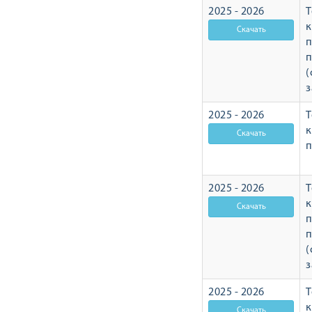
2025 - 2026
Т
п
п
(
з
2025 - 2026
Т
п
2025 - 2026
Т
п
п
(
з
2025 - 2026
Т