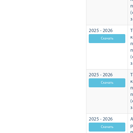
п
(
з
2025 - 2026
Т
п
п
(
з
2025 - 2026
Т
п
п
(
з
2025 - 2026
А
р