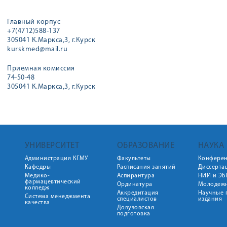
Главный корпус
+7(4712)588-137
305041 К.Маркса,3, г.Курск
kurskmed@mail.ru
Приемная комиссия
74-50-48
305041 К.Маркса,3, г.Курск
УНИВЕРСИТЕТ
ОБРАЗОВАНИЕ
НАУКА
Администрация КГМУ
Факультеты
Конфере
Кафедры
Расписания занятий
Диссерта
Медико-
Аспирантура
НИИ и ЭБ
фармацевтический
Ординатура
Молодежн
колледж
Аккредитация
Научные 
Система менеджмента
специалистов
издания
качества
Довузовская
подготовка