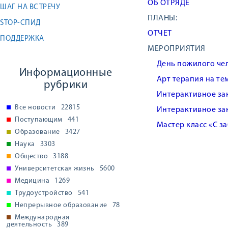
ОБ ОТРЯДЕ
ШАГ НА ВСТРЕЧУ
ПЛАНЫ:
STOP-CПИД
ОТЧЕТ
ПОДДЕРЖКА
МЕРОПРИЯТИЯ
День пожилого че
Информационные
Арт терапия на те
рубрики
Интерактивное за
Все новости
22815
Интерактивное за
Поступающим
441
Мастер класс «С з
Образование
3427
Наука
3303
Общество
3188
Университетская жизнь
5600
Медицина
1269
Трудоустройство
541
Непрерывное образование
78
Международная
деятельность
389