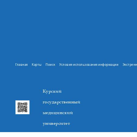
Главная
Карты
Поиск
Условия использования информации
Экстрен
Курский
государственный
медицинский
университет