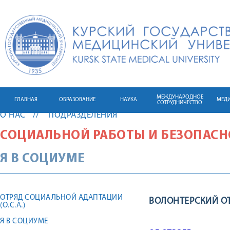
МЕЖДУНАРОДНОЕ
ГЛАВНАЯ
ОБРАЗОВАНИЕ
НАУКА
МЕД
СОТРУДНИЧЕСТВО
О НАС
ПОДРАЗДЕЛЕНИЯ
СОЦИАЛЬНОЙ РАБОТЫ И БЕЗОПАС
Я В СОЦИУМЕ
ОТРЯД СОЦИАЛЬНОЙ АДАПТАЦИИ
ВОЛОНТЕРСКИЙ ОТР
(О.С.А.)
Я В СОЦИУМЕ