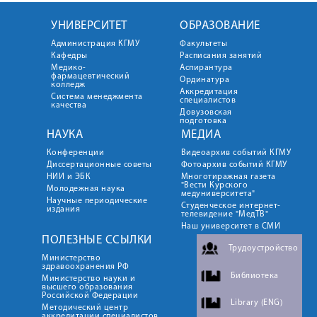
УНИВЕРСИТЕТ
ОБРАЗОВАНИЕ
Администрация КГМУ
Факультеты
Кафедры
Расписания занятий
Медико-
Аспирантура
фармацевтический
Ординатура
колледж
Аккредитация
Система менеджмента
специалистов
качества
Довузовская
подготовка
НАУКА
МЕДИА
Конференции
Видеоархив событий КГМУ
Диссертационные советы
Фотоархив событий КГМУ
НИИ и ЭБК
Многотиражная газета
"Вести Курского
Молодежная наука
медуниверситета"
Научные периодические
Студенческое интернет-
издания
телевидение "МедТВ"
Наш университет в СМИ
ПОЛЕЗНЫЕ ССЫЛКИ
Трудоустройство
Министерство
здравоохранения РФ
Библиотека
Министерство науки и
высшего образования
Российской Федерации
Library (ENG)
Методический центр
аккредитации специалистов