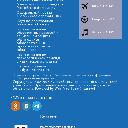
Министерство просвещения
Визит в КГМУ
Российской Федерации
Федеральный портал
«Российское образование»
Спорт в КГМУ
Научная электронная
библиотека Elibrary
Горячая линия по
Досуг в КГМУ
обеспечению правовой и
социальной защиты
обучающихся
образовательных
организаций высшего
образования
Горячая линия по
психологической помощи
студенческой молодежи
Онлайн обучение
study.kurskmed.com
Главная
Карты
Поиск
Условия использования информации
Экстренная информация
Copyright © 2002-2025 Курский государственный медицинский
университет При использовании материалов сайта, ссылка
обязательна. Powered by Web Med Team©, Laravel
КГМУ в социальных сетях
Курский
государственный