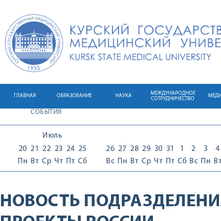
МЕЖДУНАРОДНОЕ
ГЛАВНАЯ
ОБРАЗОВАНИЕ
НАУКА
МЕД
СОТРУДНИЧЕСТВО
СОБЫТИЯ
Июль
20
21
22
23
24
25
26
27
28
29
30
31
1
2
3
4
Пн
Вт
Ср
Чт
Пт
Сб
Вс
Пн
Вт
Ср
Чт
Пт
Сб
Вс
Пн
В
НОВОСТЬ ПОДРАЗДЕЛЕНИ