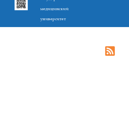
медицинский
университет
305041. К.Маркса,3, г. Курск. Тел. +7(4712) 588-137. Факс
+7(4712) 588-137. E-mail: kurskmed@mail.ru