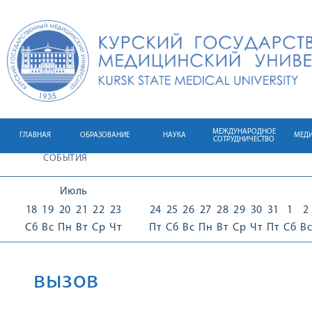
МЕЖДУНАРОДНОЕ
ГЛАВНАЯ
ОБРАЗОВАНИЕ
НАУКА
МЕД
СОТРУДНИЧЕСТВО
СОБЫТИЯ
Июль
18
19
20
21
22
23
24
25
26
27
28
29
30
31
1
2
Сб
Вс
Пн
Вт
Ср
Чт
Пт
Сб
Вс
Пн
Вт
Ср
Чт
Пт
Сб
Вс
вызов