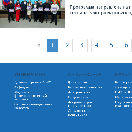
Программа направлена на 
технических проектов мол
«
1
2
3
4
5
6
УНИВЕРСИТЕТ
ОБРАЗОВАНИЕ
НАУКА
Администрация КГМУ
Факультеты
Конфере
Кафедры
Расписания занятий
Диссерта
Медико-
Аспирантура
НИИ и ЭБ
фармацевтический
Ординатура
Молодежн
колледж
Аккредитация
Научные 
Система менеджмента
специалистов
издания
качества
Довузовская
подготовка