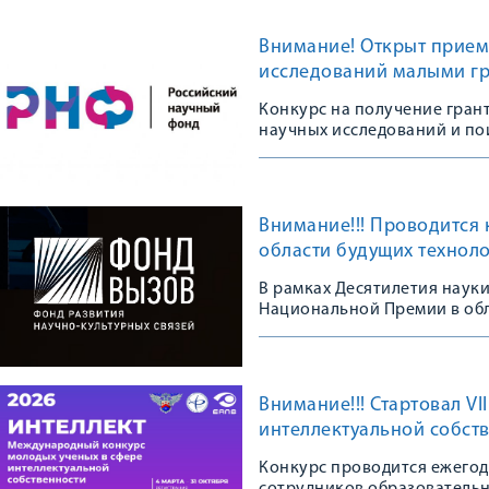
Внимание! Открыт прием
исследований малыми г
Конкурс на получение гра
научных исследований и п
научными группами»
Внимание!!! Проводится
области будущих техноло
В рамках Десятилетия науки
Национальной Премии в обл
Внимание!!! Стартовал V
интеллектуальной собст
Конкурс проводится ежегодн