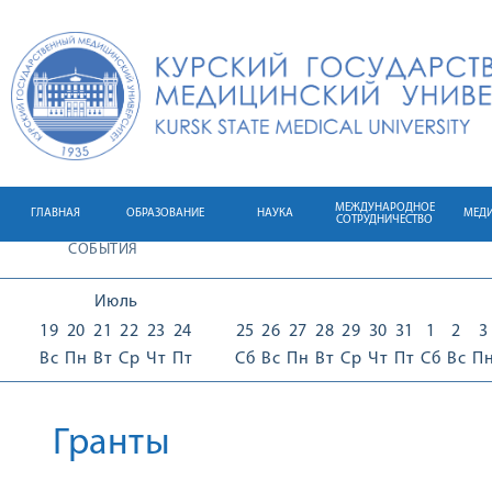
МЕЖДУНАРОДНОЕ
ГЛАВНАЯ
ОБРАЗОВАНИЕ
НАУКА
МЕД
СОТРУДНИЧЕСТВО
СОБЫТИЯ
Июль
19
20
21
22
23
24
25
26
27
28
29
30
31
1
2
3
Вс
Пн
Вт
Ср
Чт
Пт
Сб
Вс
Пн
Вт
Ср
Чт
Пт
Сб
Вс
П
Гранты