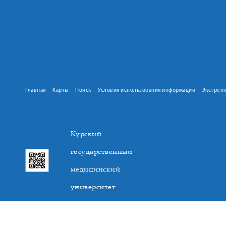
Главная
Карты
Поиск
Условия использования информации
Экстрен
Курский
государственный
медицинский
университет