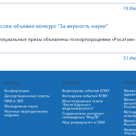
19 Ию
сии объявил конкурс "За верность науке"
пециальные призы объявлены госкорпорациями «Росатом»
31 Ию
НАУКА
МЕДИА
ПОЛ
Конференции
Видеоархив событий КГМУ
Минис
здрав
Диссертационные советы
Фотоархив событий КГМУ
Минист
НИИ и ЭБК
Многотиражная газета
высше
"Вести Курского
Молодежная наука
Росси
медуниверситета"
Научные периодические
Метод
Студенческое интернет-
издания
аккред
телевидение "МедТВ"
Минис
Наш университет в СМИ
Росси
Федер
«Росси