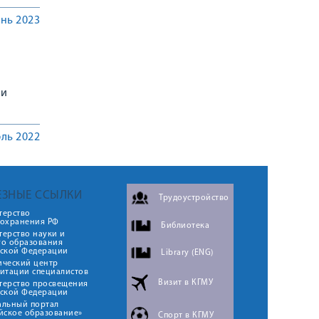
нь 2023
 и
ль 2022
ЕЗНЫЕ ССЫЛКИ
Трудоустройство
терство
оохранения РФ
Библиотека
ерство науки и
го образования
йской Федерации
Library (ENG)
ический центр
итации специалистов
Визит в КГМУ
терство просвещения
йской Федерации
альный портал
йское образование»
Спорт в КГМУ