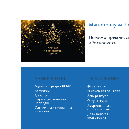
Минобрнауки Рос
Помимо премии, с
«Роскосмос»
УНИВЕРСИТЕТ
ОБРАЗОВАНИЕ
Администрация КГМУ
Факультеты
Кафедры
Расписания занятий
Медико-
Аспирантура
фармацевтический
Ординатура
колледж
Аккредитация
Система менеджмента
специалистов
качества
Довузовская
подготовка