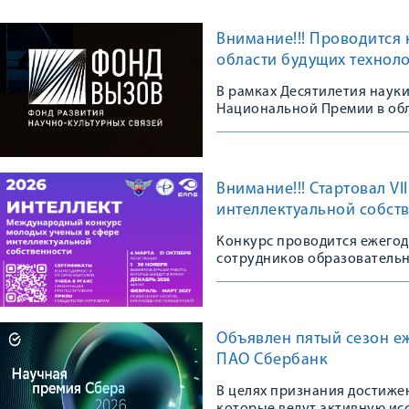
Внимание!!! Проводится
области будущих техноло
В рамках Десятилетия науки
Национальной Премии в обл
Внимание!!! Стартовал V
интеллектуальной собст
Конкурс проводится ежегодн
сотрудников образовательн
организаций в возрасте до 3
Объявлен пятый сезон е
ПАО Сбербанк
В целях признания достиже