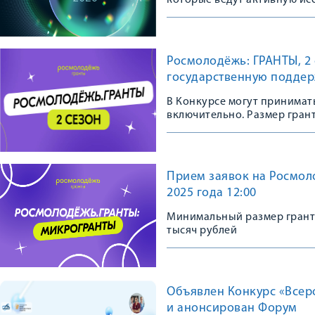
которые ведут активную ис
новые перспективы развития
Росмолодёжь: ГРАНТЫ, 2 с
государственную поддер
В Конкурсе могут принимать
включительно. Размер грант
Прием заявок на Росмол
2025 года 12:00
Минимальный размер гранта:
тысяч рублей
Объявлен Конкурс «Все
и анонсирован Форум