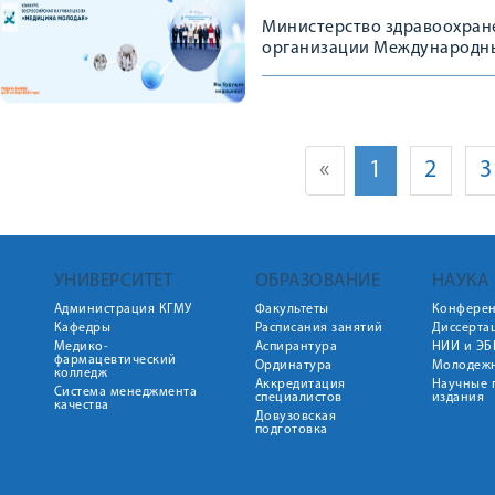
Министерство здравоохран
организации Международным
Филатова в 2025 году про
МОЛОДАЯ»
«
1
2
3
УНИВЕРСИТЕТ
ОБРАЗОВАНИЕ
НАУКА
Администрация КГМУ
Факультеты
Конфере
Кафедры
Расписания занятий
Диссерта
Медико-
Аспирантура
НИИ и ЭБ
фармацевтический
Ординатура
Молодежн
колледж
Аккредитация
Научные 
Система менеджмента
специалистов
издания
качества
Довузовская
подготовка