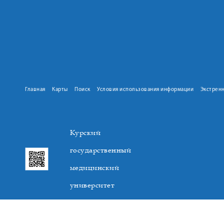
Главная
Карты
Поиск
Условия использования информации
Экстрен
Курский
государственный
медицинский
университет