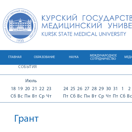
МЕЖДУНАРОДНОЕ
ГЛАВНАЯ
ОБРАЗОВАНИЕ
НАУКА
МЕД
СОТРУДНИЧЕСТВО
СОБЫТИЯ
Июль
18
19
20
21
22
23
24
25
26
27
28
29
30
31
1
2
Сб
Вс
Пн
Вт
Ср
Чт
Пт
Сб
Вс
Пн
Вт
Ср
Чт
Пт
Сб
Вс
Грант