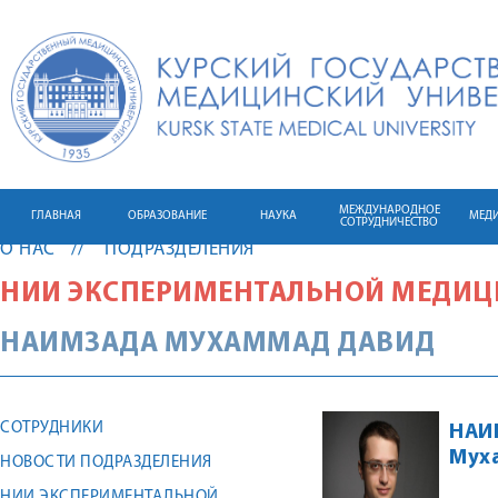
МЕЖДУНАРОДНОЕ
ГЛАВНАЯ
ОБРАЗОВАНИЕ
НАУКА
МЕД
СОТРУДНИЧЕСТВО
О НАС
ПОДРАЗДЕЛЕНИЯ
НИИ ЭКСПЕРИМЕНТАЛЬНОЙ МЕДИЦ
НАИМЗАДА
МУХАММАД ДАВИД
СОТРУДНИКИ
НАИ
Мух
НОВОСТИ ПОДРАЗДЕЛЕНИЯ
НИИ ЭКСПЕРИМЕНТАЛЬНОЙ