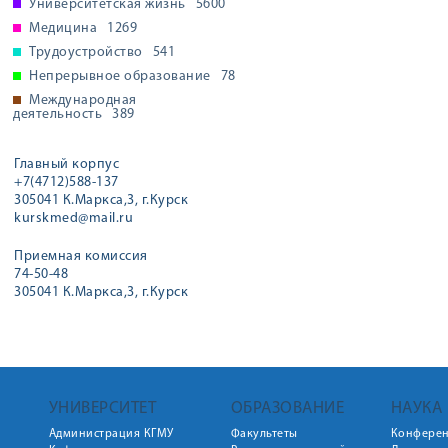
Университетская жизнь
5600
Медицина
1269
Трудоустройство
541
Непрерывное образование
78
Международная
деятельность
389
Главный корпус
+7(4712)588-137
305041 К.Маркса,3, г.Курск
kurskmed@mail.ru
Приемная комиссия
74-50-48
305041 К.Маркса,3, г.Курск
УНИВЕРСИТЕТ
ОБРАЗОВАНИЕ
НАУКА
Администрация КГМУ
Факультеты
Конфере