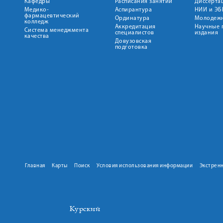
Кафедры
Расписания занятий
Диссерта
Медико-
Аспирантура
НИИ и ЭБ
фармацевтический
Ординатура
Молодежн
колледж
Аккредитация
Научные 
Система менеджмента
специалистов
издания
качества
Довузовская
подготовка
Главная
Карты
Поиск
Условия использования информации
Экстрен
Курский