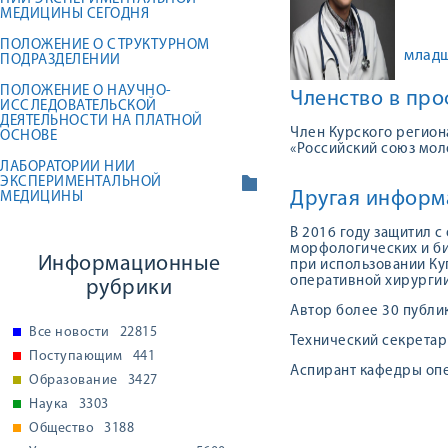
МЕДИЦИНЫ СЕГОДНЯ
ПОЛОЖЕНИЕ О СТРУКТУРНОМ
младш
ПОДРАЗДЕЛЕНИИ
ПОЛОЖЕНИЕ О НАУЧНО-
Членство в пр
ИССЛЕДОВАТЕЛЬСКОЙ
ДЕЯТЕЛЬНОСТИ НА ПЛАТНОЙ
Член Курского регио
ОСНОВЕ
«Российский союз мол
ЛАБОРАТОРИИ НИИ
ЭКСПЕРИМЕНТАЛЬНОЙ
Другая информ
МЕДИЦИНЫ
В 2016 году защитил 
морфологических и б
Информационные
при использовании К
оперативной хирургии
рубрики
Автор более 30 публи
Все новости
22815
Технический секретар
Поступающим
441
Аспирант кафедры опе
Образование
3427
Наука
3303
Общество
3188