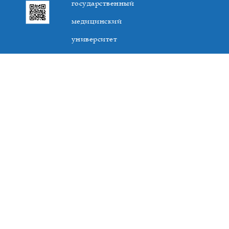
государственный
медицинский
университет