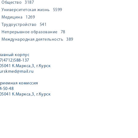
Общество
3187
Университетская жизнь
5599
Медицина
1269
Трудоустройство
541
Непрерывное образование
78
Международная деятельность
389
лавный корпус
7(4712)588-137
05041 К.Маркса,3, г.Курск
urskmed@mail.ru
риемная комиссия
4-50-48
05041 К.Маркса,3, г.Курск