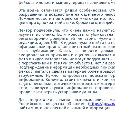
фейковые новости, манипулировать социальными
Эта война отличается рядом особенностей. От
разрушений, а воздействие на отдельного чело
Ложные новости повторяются многократно, поск
цели при однократной атаке. Кроме того, воздей
Лектор подчеркнула, что очень важно научитьс
изучить источник. Если новость опубликована
безоговорочно доверять ей не стоит. Нужно 
редакции, адрес URL. В идеале нужно выйти на п
официальные органы, авторитетный эксперт или
язык публикации. Факты в новости должны
эмоциональных призывов и оценочных высказыв
фото и видео материалам, их могут подделывать.
с перспективой и тенями от объектов, нет ли ра
Подтверждение информации необходимо поискат
фейков, пытаясь сделать материал более правдо
зарубежные. Нужно попробовать поискать о
информация. Конечно, стоит включать и критич
задать несколько логических вопросов к матери
если завирусившуюся информацию опровергл
продолжают верить устаревшим данным.
Для подготовки лекции использовались ма
Российского общества «Знание» (
https://gos.
найти много интересной и важной информации.