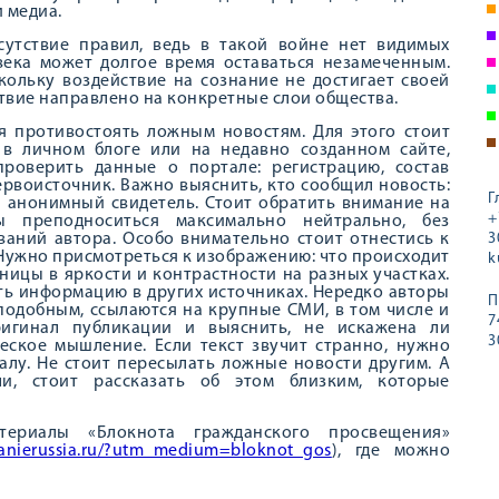
 медиа.
сутствие правил, ведь в такой войне нет видимых
века может долгое время оставаться незамеченным.
ольку воздействие на сознание не достигает своей
ствие направлено на конкретные слои общества.
я противостоять ложным новостям. Для этого стоит
 в личном блоге или на недавно созданном сайте,
проверить данные о портале: регистрацию, состав
ервоисточник. Важно выяснить, кто сообщил новость:
Г
 анонимный свидетель. Стоит обратить внимание на
+
 преподноситься максимально нейтрально, без
аний автора. Особо внимательно стоит отнестись к
3
 Нужно присмотреться к изображению: что происходит
k
зницы в яркости и контрастности на разных участках.
ь информацию в других источниках. Нередко авторы
П
подобным, ссылаются на крупные СМИ, в том числе и
7
ригинал публикации и выяснить, не искажена ли
3
еское мышление. Если текст звучит странно, нужно
алу. Не стоит пересылать ложные новости другим. А
и, стоит рассказать об этом близким, которые
териалы «Блокнота гражданского просвещения»
znanierussia.ru/?utm_medium=bloknot_gos
), где можно