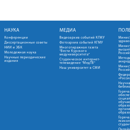
НАУКА
МЕДИА
ПОЛ
Конференции
Видеоархив событий КГМУ
Минис
здрав
Диссертационные советы
Фотоархив событий КГМУ
Минист
НИИ и ЭБК
Многотиражная газета
высше
"Вести Курского
Молодежная наука
Росси
медуниверситета"
Научные периодические
Метод
Студенческое интернет-
издания
аккред
телевидение "МедТВ"
Минис
Наш университет в СМИ
Росси
Федер
«Росси
Научна
библио
Горяча
обеспе
социа
обуча
образ
орган
образ
Горяча
психо
студен
Онлай