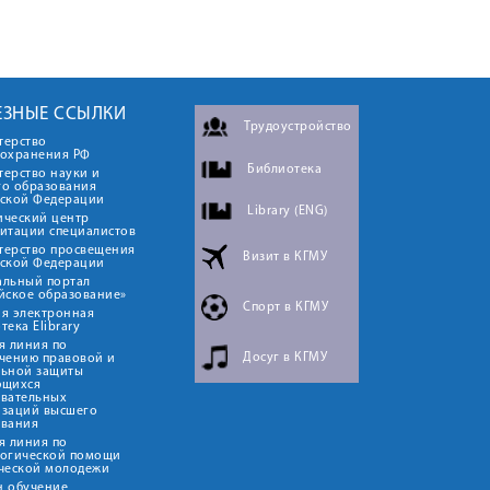
ЕЗНЫЕ ССЫЛКИ
Трудоустройство
терство
оохранения РФ
Библиотека
ерство науки и
го образования
йской Федерации
Library (ENG)
ический центр
итации специалистов
терство просвещения
Визит в КГМУ
йской Федерации
альный портал
йское образование»
Спорт в КГМУ
я электронная
тека Elibrary
я линия по
Досуг в КГМУ
чению правовой и
льной защиты
ющихся
овательных
изаций высшего
ования
я линия по
логической помощи
ческой молодежи
н обучение