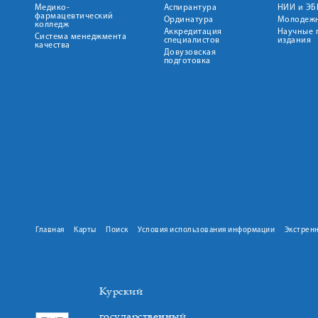
Медико-
Аспирантура
НИИ и ЭБ
фармацевтический
Ординатура
Молодежн
колледж
Аккредитация
Научные 
Система менеджмента
специалистов
издания
качества
Довузовская
подготовка
Главная
Карты
Поиск
Условия использования информации
Экстрен
Курский
государственный