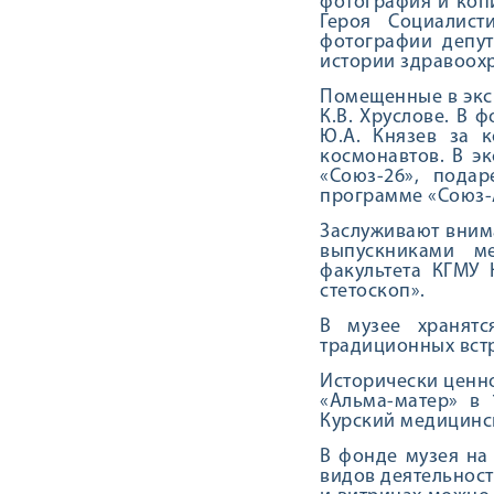
фотография и коп
Героя Социалист
фотографии депут
истории здравоохр
Помещенные в эксп
К.В. Хруслове. В 
Ю.А. Князев за 
космонавтов. В э
«Союз-26», пода
программе «Союз-
Заслуживают внима
выпускниками ме
факультета КГМУ
стетоскоп».
В музее хранят
традиционных встр
Исторически ценно
«Альма-матер» в 
Курский медицинск
В фонде музея на
видов деятельност