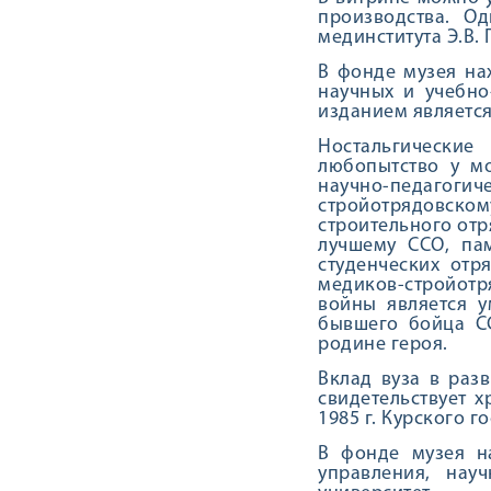
производства. О
мединститута Э.В. Г
В фонде музея на
научных и учебно
изданием является
Ностальгические
любопытство у м
научно-педагог
стройотрядовск
строительного отр
лучшему ССО, па
студенческих отр
медиков-стройот
войны является у
бывшего бойца СС
родине героя.
Вклад вуза в раз
свидетельствует 
1985 г. Курского 
В фонде музея на
управления, нау