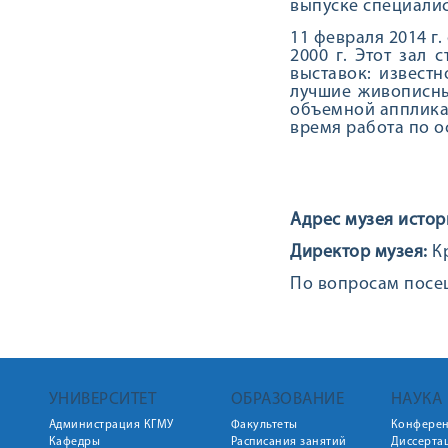
выпуске специалис
11 февраля 2014 г
2000 г. Этот зал
выставок: известн
лучшие живописны
объемной аппликац
время работа по 
Адрес музея истор
Директор музея:
Кр
По вопросам посещ
УНИВЕРСИТЕТ
ОБРАЗОВАНИЕ
НАУКА
Администрация КГМУ
Факультеты
Конфере
Кафедры
Расписания занятий
Диссерта