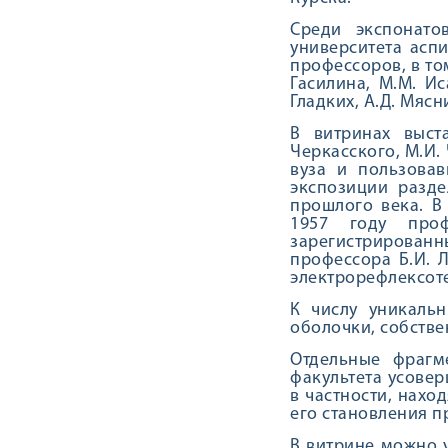
Среди экспонато
университета аспи
профессоров, в то
Гасилина, М.М. Иса
Гладких, А.Д. Мясн
В витринах выст
Черкасского, М.И.
вуза и пользова
экспозиции разд
прошлого века. В
1957 году про
зарегистрированн
профессора Б.И. 
электрорефлексоте
К числу уникаль
оболочки, собств
Отдельные фрагм
факультета усовер
в частности, нахо
его становления пр
В витрине можно у