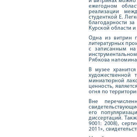
и витринах можно 
ежегодном облас
реализации межд
студенткой Е. Лег
благодарности за
Курской области и
Одна из витрин п
литературных прои
с записанным на
инструментальном
Рябкова напоминае
В музее хранится
художественной 
миниатюрной лак
ценность, являетс
огня по территори
Вне перечислен
свидетельствующие
его популяризац
диссертаций. Такж
9001: 2008), сер
2011», свидетельс