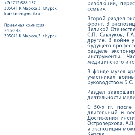
+7(4712)588-137
революции, пере
305041 К.Маркса,3, г.Курск
семьи».
kurskmed@mail.ru
Второй раздел эк
фронт. В экспози
Приемная комиссия
Великой Отечестве
74-50-48
С.П. Савлуков, Г.
305041 К.Маркса,3, г.Курск
другие. В войне у
будущего профессо
разделе экспонир
инструменты. Ча
медицинского инст
В фонде музея хр
участниках войн
руководством Б.С.
Раздел завершае
деятельности меди
С 50-х гг. после
длительный и вес
Достижения инсти
Островерхова, А.В
в экспозиции можн
Курска.