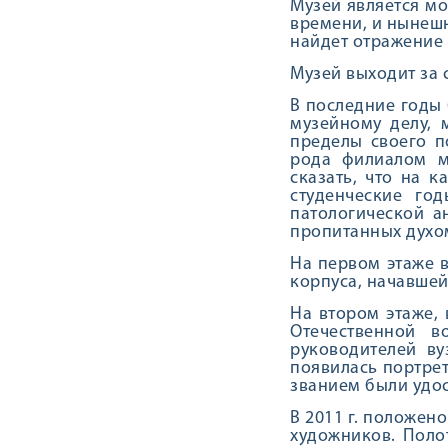
Музей является м
времени, и нынешн
найдет отражение 
Музей выходит за 
В последние годы 
музейному делу, 
пределы своего п
рода филиалом м
сказать, что на 
студенческие го
патологической а
пропитанных духо
На первом этаже 
корпуса, начавшейс
На втором этаже, 
Отечественной в
руководителей ву
появилась портрет
званием были удос
В 2011 г. положен
художников. Поло