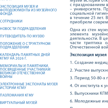
Музей истории отк
с празднованием в
ЭКСПОЗИЦИЯ МУЗЕЯ И
– университета. 
ФОТОДОКУМЕНТЫ ИЗ МУЗЕЙНОГО
социальной гигие
ФОНДА
в течение 25 лет.
СОТРУДНИКИ
приобрели соврем
НОВОСТИ ПОДРАЗДЕЛЕНИЯ
Одна из стен муз
элемента музейн
ПУТЕВОДИТЕЛЬ ПО МУЗЕЮ
деятельности. В ц
части триптиха 
ПОЛОЖЕНИЕ О СТРУКТУРНОМ
Отечественной вой
ПОДРАЗДЕЛЕНИИ
Экспозиция музея
КАЛЕНДАРЬ ПАМЯТНЫХ ДНЕЙ
КГМУ НА 2026 Г.
1. Создание медици
МЕМОРИАЛЫ И ПАМЯТНИКИ,
ПОСВЯЩЕННЫЕ УЧАСТНИКАМ
2. Участие выпуск
ВЕЛИКОЙ ОТЕЧЕСТВЕННОЙ
ВОЙНЫ
3. Период 50-80-х г
ЭЛЕКТРОННЫЕ ЭКСПОНАТЫ МУЗЕЯ
4. От института к у
ИСТОРИИ КГМУ
5. Выпускники КГМ
ПАЗЛОМАНИЯ КГМУ
6. Молодежные ини
ВИРТУАЛЬНЫЙ МУЗЕЙ