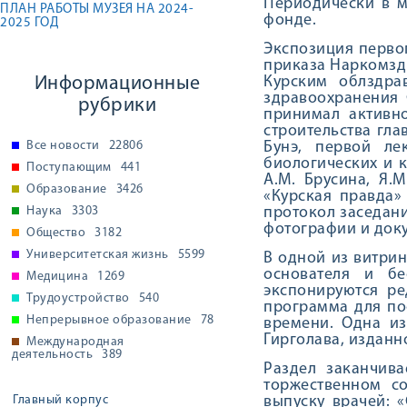
Периодически в м
ПЛАН РАБОТЫ МУЗЕЯ НА 2024-
фонде.
2025 ГОД
Экспозиция перво
приказа Наркомздр
Информационные
Курским облздра
здравоохранения С
рубрики
принимал активно
строительства гла
Все новости
22806
Бунэ, первой ле
биологических и к
Поступающим
441
А.М. Брусина, Я.М
Образование
3426
«Курская правда»
Наука
3303
протокол заседани
фотографии и док
Общество
3182
Университетская жизнь
5599
В одной из витри
основателя и б
Медицина
1269
экспонируются ре
Трудоустройство
540
программа для пос
Непрерывное образование
78
времени. Одна из
Гирголава, изданно
Международная
деятельность
389
Раздел заканчив
торжественном с
Главный корпус
выпуску врачей: 