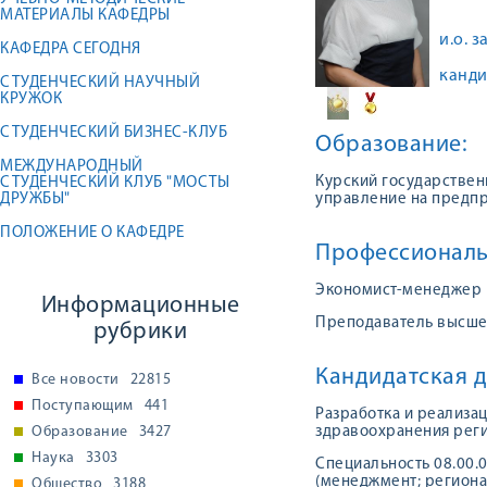
МАТЕРИАЛЫ КАФЕДРЫ
и.о. 
КАФЕДРА СЕГОДНЯ
канди
СТУДЕНЧЕСКИЙ НАУЧНЫЙ
КРУЖОК
СТУДЕНЧЕСКИЙ БИЗНЕС-КЛУБ
Образование:
МЕЖДУНАРОДНЫЙ
Курский государствен
СТУДЕНЧЕСКИЙ КЛУБ "МОСТЫ
ДРУЖБЫ"
управление на предпр
ПОЛОЖЕНИЕ О КАФЕДРЕ
Профессиональ
Экономист-менеджер
Информационные
Преподаватель высш
рубрики
Кандидатская д
Все новости
22815
Поступающим
441
Разработка и реализа
Образование
3427
здравоохранения рег
Наука
3303
Специальность 08.00.
(менеджмент; региона
Общество
3188