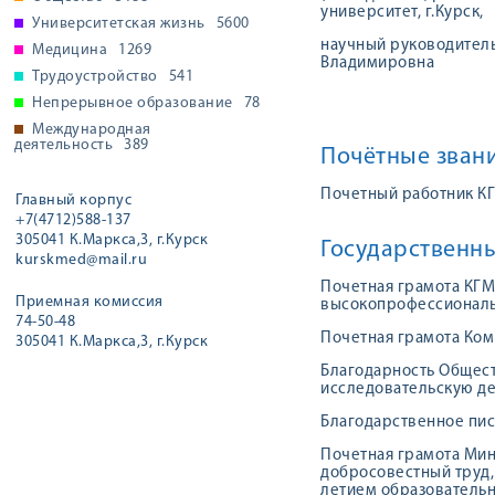
университет, г.Курск,
Университетская жизнь
5600
научный руководитель
Медицина
1269
Владимировна
Трудоустройство
541
Непрерывное образование
78
Международная
деятельность
389
Почётные звани
Почетный работник К
Главный корпус
+7(4712)588-137
305041 К.Маркса,3, г.Курск
Государственн
kurskmed@mail.ru
Почетная грамота КГМ
Приемная комиссия
высокопрофессиональн
74-50-48
Почетная грамота Ком
305041 К.Маркса,3, г.Курск
Благодарность Общест
исследовательскую де
Благодарственное пис
Почетная грамота Мин
добросовестный труд, 
летием образовательн