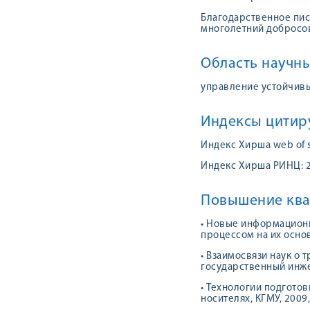
Благодарственное пис
многолетний добросов
Область научны
управление устойчив
Индексы цитир
Индекс Хирша web of s
Индекс Хирша РИНЦ: 
Повышение ква
• Новые информационн
процессом на их основ
• Взаимосвязи наук о 
государственный инже
• Технологии подгото
носителях, КГМУ, 2009,