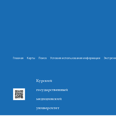
Главная
Карты
Поиск
Условия использования информации
Экстрен
Курский
государственный
медицинский
университет