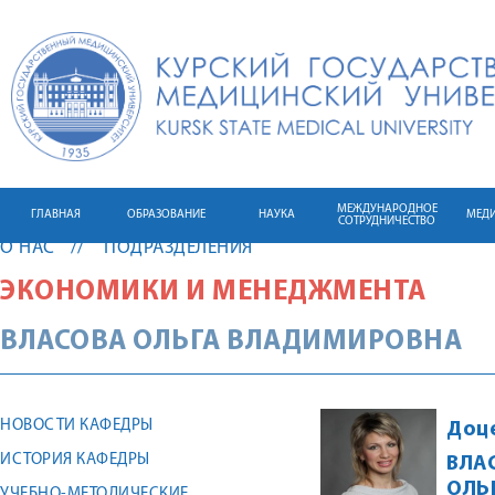
МЕЖДУНАРОДНОЕ
ГЛАВНАЯ
ОБРАЗОВАНИЕ
НАУКА
МЕД
СОТРУДНИЧЕСТВО
О НАС
ПОДРАЗДЕЛЕНИЯ
ЭКОНОМИКИ И МЕНЕДЖМЕНТА
ВЛАСОВА
ОЛЬГА
ВЛАДИМИРОВНА
НОВОСТИ КАФЕДРЫ
Доц
ИСТОРИЯ КАФЕДРЫ
ВЛА
ОЛЬ
УЧЕБНО-МЕТОДИЧЕСКИЕ