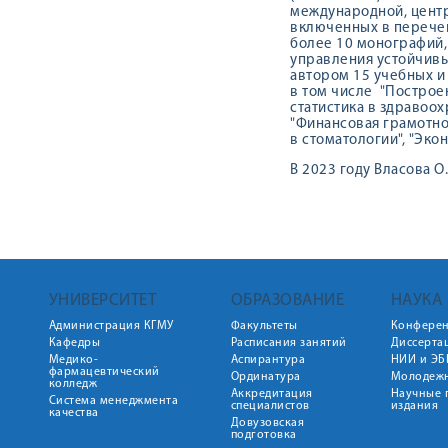
международной, центр
включенных в перечень
более 10 монографий,
управления устойчивы
автором 15 учебных и
в том числе "Построе
статистика в здравоох
"Финансовая грамотно
в стоматологии", "Эконо
В 2023 году Власова 
УНИВЕРСИТЕТ
ОБРАЗОВАНИЕ
НАУКА
Администрация КГМУ
Факультеты
Конфере
Кафедры
Расписания занятий
Диссерта
Медико-
Аспирантура
НИИ и ЭБ
фармацевтический
Ординатура
Молодежн
колледж
Аккредитация
Научные 
Система менеджмента
специалистов
издания
качества
Довузовская
подготовка