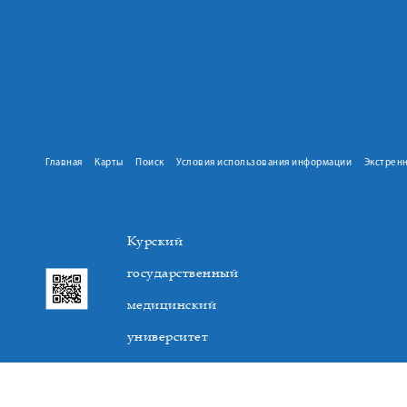
Главная
Карты
Поиск
Условия использования информации
Экстрен
Курский
государственный
медицинский
университет