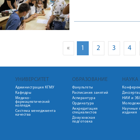
«
1
2
3
4
УНИВЕРСИТЕТ
ОБРАЗОВАНИЕ
НАУКА
Администрация КГМУ
Факультеты
Конфере
Кафедры
Расписания занятий
Диссерта
Медико-
Аспирантура
НИИ и ЭБ
фармацевтический
Ординатура
Молодежн
колледж
Аккредитация
Научные 
Система менеджмента
специалистов
издания
качества
Довузовская
подготовка