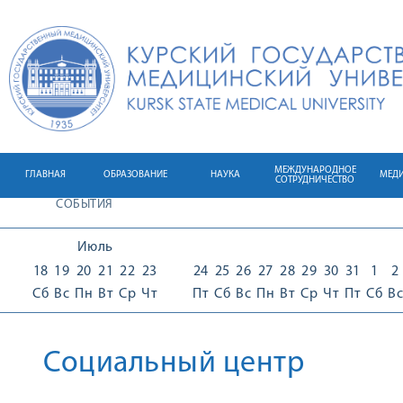
МЕЖДУНАРОДНОЕ
ГЛАВНАЯ
ОБРАЗОВАНИЕ
НАУКА
МЕД
СОТРУДНИЧЕСТВО
СОБЫТИЯ
Июль
18
19
20
21
22
23
24
25
26
27
28
29
30
31
1
2
Сб
Вс
Пн
Вт
Ср
Чт
Пт
Сб
Вс
Пн
Вт
Ср
Чт
Пт
Сб
Вс
Социальный центр