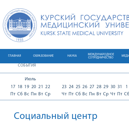
МЕЖДУНАРОДНОЕ
ГЛАВНАЯ
ОБРАЗОВАНИЕ
НАУКА
МЕД
СОТРУДНИЧЕСТВО
СОБЫТИЯ
Июль
17
18
19
20
21
22
23
24
25
26
27
28
29
30
31
1
Пт
Сб
Вс
Пн
Вт
Ср
Чт
Пт
Сб
Вс
Пн
Вт
Ср
Чт
Пт
С
Социальный центр