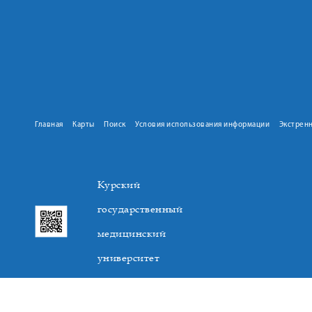
Главная
Карты
Поиск
Условия использования информации
Экстрен
Курский
государственный
медицинский
университет