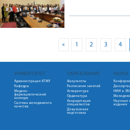
«
1
2
3
4
УНИВЕРСИТЕТ
ОБРАЗОВАНИЕ
НАУКА
Администрация КГМУ
Факультеты
Конфере
Кафедры
Расписания занятий
Диссерта
Медико-
Аспирантура
НИИ и ЭБ
фармацевтический
Ординатура
Молодежн
колледж
Аккредитация
Научные 
Система менеджмента
специалистов
издания
качества
Довузовская
подготовка