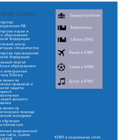
ЕЗНЫЕ ССЫЛКИ
Трудоустройство
терство
оохранения РФ
Библиотека
ерство науки и
го образования
йской Федерации
Library (ENG)
ический центр
итации специалистов
Визит в КГМУ
терство просвещения
йской Федерации
альный портал
йское образование»
Спорт в КГМУ
я электронная
тека Elibrary
я линия по
Досуг в КГМУ
чению правовой и
льной защиты
ющихся
овательных
изаций высшего
ования
я линия по
логической помощи
ческой молодежи
н обучение
kurskmed.com
твенный медицинский
ов сайта, ссылка
КГМУ в социальных сетях
Laravel