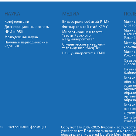
НАУКА
МЕДИА
ПОЛ
Конференции
Видеоархив событий КГМУ
Минис
здрав
Диссертационные советы
Фотоархив событий КГМУ
Минист
НИИ и ЭБК
Многотиражная газета
высше
"Вести Курского
Молодежная наука
Росси
медуниверситета"
Научные периодические
Метод
Студенческое интернет-
издания
аккред
телевидение "МедТВ"
Минис
Наш университет в СМИ
Росси
Федер
«Росси
Научна
библио
Горяча
обеспе
социа
обуча
образ
орган
образ
Горяча
психо
студен
Онлай
study.
ии
Экстренная информация
Copyright © 2002-2025 Курский государс
университет При использовании материал
обязательна. Powered by Web Med Team©, 