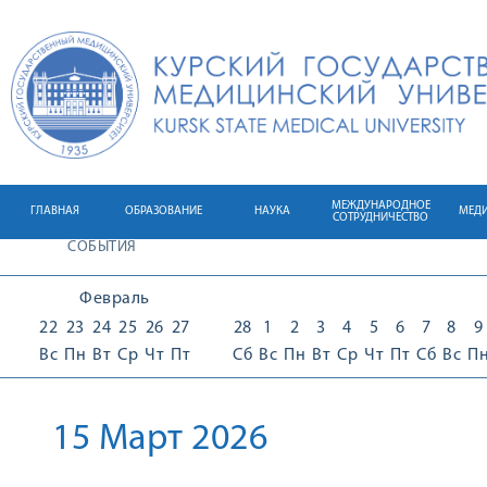
МЕЖДУНАРОДНОЕ
ГЛАВНАЯ
ОБРАЗОВАНИЕ
НАУКА
МЕД
СОТРУДНИЧЕСТВО
СОБЫТИЯ
Февраль
22
23
24
25
26
27
28
1
2
3
4
5
6
7
8
9
Вс
Пн
Вт
Ср
Чт
Пт
Сб
Вс
Пн
Вт
Ср
Чт
Пт
Сб
Вс
П
15 Март 2026