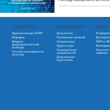
с международным участием
УНИВЕРСИТЕТ
ОБРАЗОВАНИЕ
НАУКА
Администрация КГМУ
Факультеты
Конфере
Кафедры
Расписания занятий
Диссерта
Медико-
Аспирантура
НИИ и ЭБ
фармацевтический
Ординатура
Молодежн
колледж
Аккредитация
Научные 
Система менеджмента
специалистов
издания
качества
Довузовская
подготовка