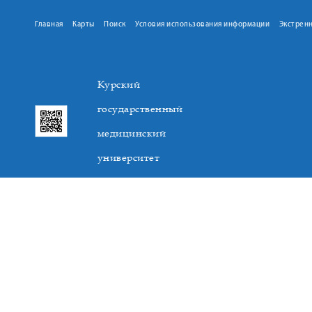
Главная
Карты
Поиск
Условия использования информации
Экстрен
Курский
государственный
медицинский
университет