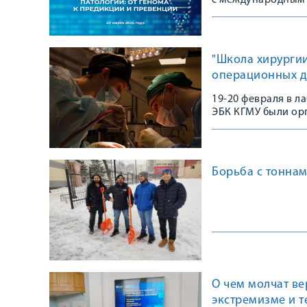
с международным 
"Школа хирургии
операционных 
19-20 февраля в 
ЭБК КГМУ были ор
Борьба с тоннам
О чем молчат в
экстремизме и 