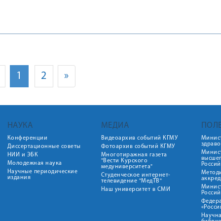
1
2
»
НАУКА
МЕДИА
ПОЛ
Конференции
Видеоархив событий КГМУ
Минис
здрав
Диссертационные советы
Фотоархив событий КГМУ
Минист
НИИ и ЭБК
Многотиражная газета
высше
"Вести Курского
Молодежная наука
Росси
медуниверситета"
Научные периодические
Метод
Студенческое интернет-
издания
аккред
телевидение "МедТВ"
Минис
Наш университет в СМИ
Росси
Федер
«Росси
Научна