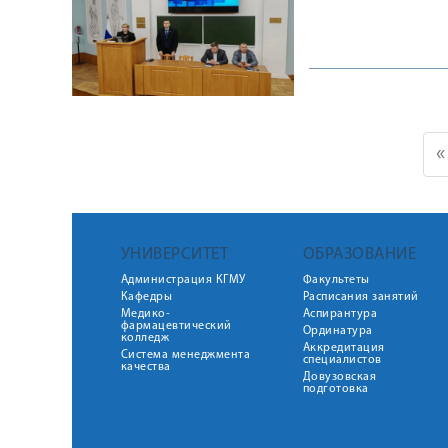
«
УНИВЕРСИТЕТ
ОБРАЗОВАНИЕ
Администрация КГМУ
Факультеты
Кафедры
Расписания занятий
Медико-
Аспирантура
фармацевтический
Ординатура
колледж
Аккредитация
Система менеджмента
специалистов
качества
Довузовская
подготовка