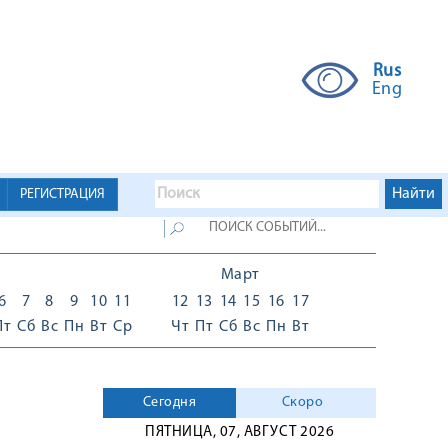
Rus
Eng
РЕГИСТРАЦИЯ
Март
6
7
8
9
10
11
12
13
14
15
16
17
Пт
Сб
Вс
Пн
Вт
Ср
Чт
Пт
Сб
Вс
Пн
Вт
Сегодня
Скоро
ПЯТНИЦА, 07, АВГУСТ 2026