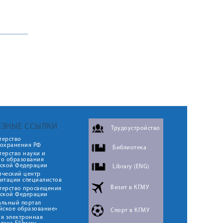
ЕЗНЫЕ ССЫЛКИ
Трудоустройство
терство
оохранения РФ
Библиотека
ерство науки и
го образования
йской Федерации
Library (ENG)
ический центр
итации специалистов
Визит в КГМУ
терство просвещения
йской Федерации
альный портал
йское образование»
Спорт в КГМУ
я электронная