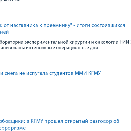
участием
: от наставника к преемнику" - итоги состоявшихся
дней
лаборатории экспериментальной хирургии и онкологии НИИ
ганизованы интенсивные операционные дни
и снега не испугала студентов ММИ КГМУ
ербовщики: в КГМУ прошел открытый разговор об
терроризме