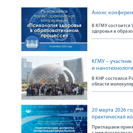
Анонс конферен
В КГМУ состоится
здоровья в образ
КГМУ – участни
и нанотехнолог
В КНР состоялся 
области молекуля
20 марта 2026 г
практическая к
Приглашаем приня