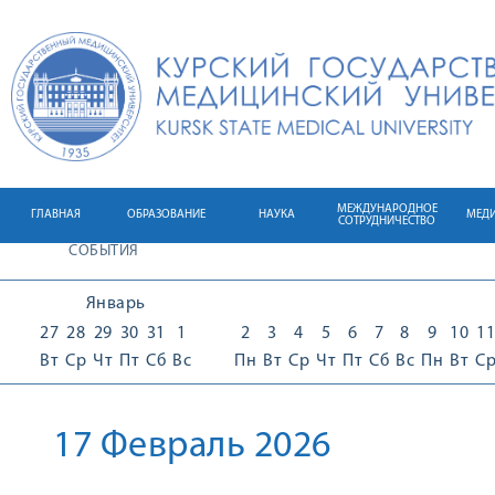
МЕЖДУНАРОДНОЕ
ГЛАВНАЯ
ОБРАЗОВАНИЕ
НАУКА
МЕД
СОТРУДНИЧЕСТВО
СОБЫТИЯ
Январь
27
28
29
30
31
1
2
3
4
5
6
7
8
9
10
11
Вт
Ср
Чт
Пт
Сб
Вс
Пн
Вт
Ср
Чт
Пт
Сб
Вс
Пн
Вт
С
17 Февраль 2026