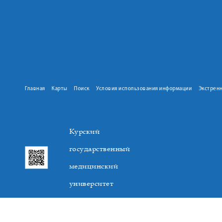
Главная
Карты
Поиск
Условия использования информации
Экстрен
Курский
государственный
медицинский
университет