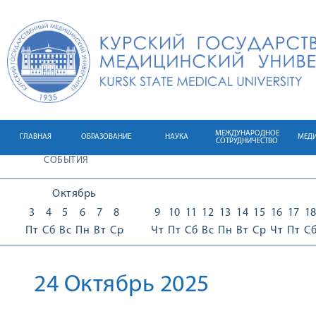
МЕЖДУНАРОДНОЕ
ГЛАВНАЯ
ОБРАЗОВАНИЕ
НАУКА
МЕД
СОТРУДНИЧЕСТВО
СОБЫТИЯ
Октябрь
3
4
5
6
7
8
9
10
11
12
13
14
15
16
17
1
Пт
Сб
Вс
Пн
Вт
Ср
Чт
Пт
Сб
Вс
Пн
Вт
Ср
Чт
Пт
С
24 Октябрь 2025