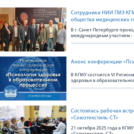
Сотрудники НИИ ГМЭ КГМУ
общества медицинских г
В г. Санкт-Петербурге прох
международным участием - 
сообщества
Анонс конференции «Пси
В КГМУ состоится VI Регио
здоровья в образовательно
Состоялась рабочая вст
«Союзтекстиль-СТ»
21 октября 2025 года в КГМ