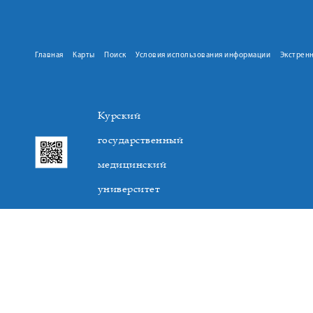
Главная
Карты
Поиск
Условия использования информации
Экстрен
Курский
государственный
медицинский
университет