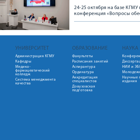
24-25 октября на базе КГМ
конференция «Вопросы обес
техническими средствами ре
решения».
УНИВЕРСИТЕТ
ОБРАЗОВАНИЕ
НАУКА
Администрация КГМУ
Факультеты
Конфере
Кафедры
Расписания занятий
Диссерта
Медико-
Аспирантура
НИИ и ЭБ
фармацевтический
Ординатура
Молодежн
колледж
Аккредитация
Научные 
Система менеджмента
специалистов
издания
качества
Довузовская
подготовка